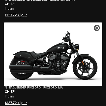
EAGLERIDER MANCHESTER
•
MANCHESTER, NH
CHIEF
Indian
€137.72 / jour
VOIR
EAGLERIDER FOXBORO
•
FOXBORO, MA
CHIEF
Indian
€137.72 / jour