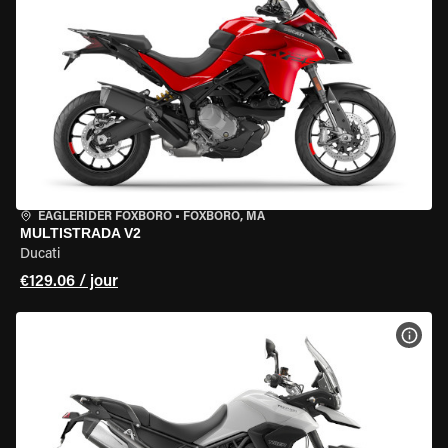
EAGLERIDER FOXBORO
•
FOXBORO, MA
MULTISTRADA V2
Ducati
€129.06 / jour
VOIR