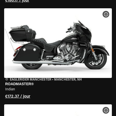
€180.17 / jour
VOIR
EAGLERIDER MANCHESTER
•
MANCHESTER, NH
ROADMASTER®
Indian
€172.37 / jour
VOIR