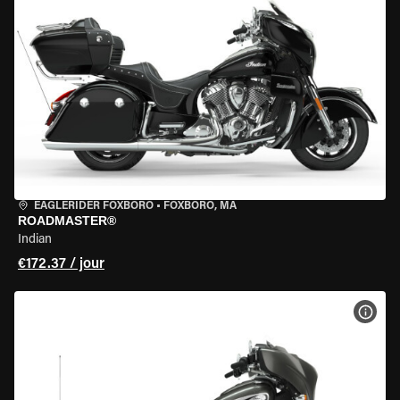
EAGLERIDER FOXBORO
•
FOXBORO, MA
ROADMASTER®
Indian
€172.37 / jour
VOIR