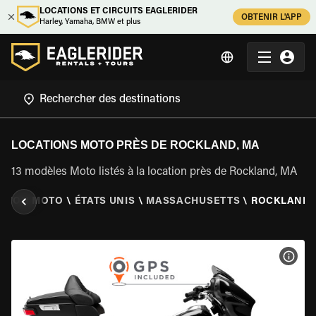
LOCATIONS ET CIRCUITS EAGLERIDER
OBTENIR L'APP
Harley, Yamaha, BMW et plus
LOCATIONS MOTO PRÈS DE ROCKLAND, MA
13 modèles Moto listés à la location près de Rockland, MA
ATION MOTO
\
ÉTATS UNIS
\
MASSACHUSETTS
\
ROCKLAND,
VOIR