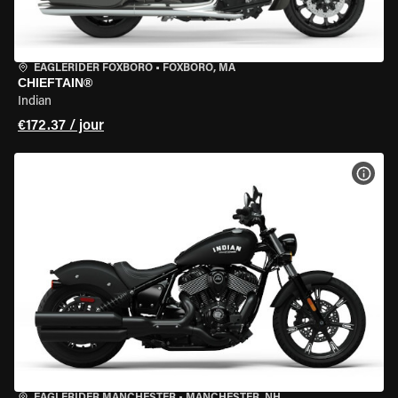
EAGLERIDER FOXBORO
•
FOXBORO, MA
CHIEFTAIN®
Indian
€172.37 / jour
VOIR