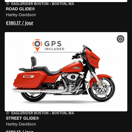
EAGLERIDER BOSTON
•
BOSTON, MA
ROAD GLIDE®
Harley-Davidson
€180.17 / jour
VOIR
EAGLERIDER BOSTON
•
BOSTON, MA
STREET GLIDE®
Harley-Davidson