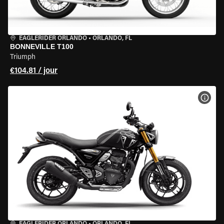
EAGLERIDER ORLANDO
•
ORLANDO, FL
BONNEVILLE T100
Triumph
€104.81 / jour
VOIR