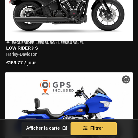
EAGLERIDER LEESBURG
•
LEESBURG, FL
LOW RIDER® S
Harley-Davidson
€169.77 / jour
VOIR
Afficher la carte
Filtrer