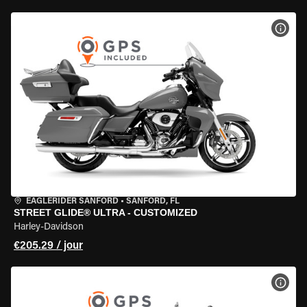
VOIR
EAGLERIDER SANFORD
•
SANFORD, FL
STREET GLIDE® ULTRA - CUSTOMIZED
Harley-Davidson
€205.29 / jour
VOIR