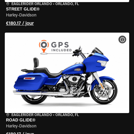
EAGLERIDER ORLANDO
•
ORLANDO, FL
STREET GLIDE®
Harley-Davidson
€180.17 / jour
VOIR
EAGLERIDER ORLANDO
•
ORLANDO, FL
ROAD GLIDE®
Harley-Davidson