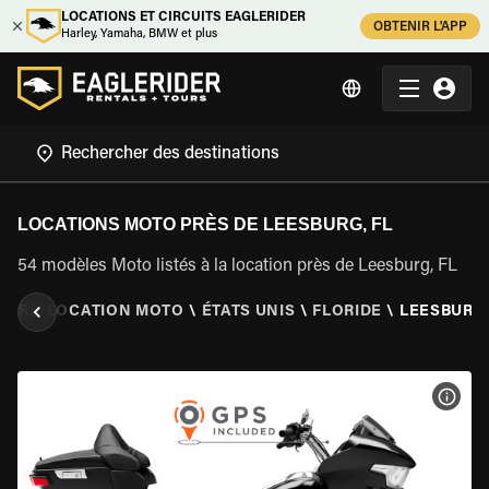
LOCATIONS ET CIRCUITS EAGLERIDER
OBTENIR L'APP
Harley, Yamaha, BMW et plus
LOCATIONS MOTO PRÈS DE LEESBURG, FL
54 modèles Moto listés à la location près de Leesburg, FL
DER
\
LOCATION MOTO
\
ÉTATS UNIS
\
FLORIDE
\
LEESBURG,
VOIR