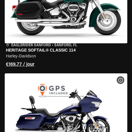
EAGLERIDER SANFORD
•
SANFORD, FL
HERITAGE SOFTAIL® CLASSIC 114
Harley-Davidson
€169.77 / jour
VOIR