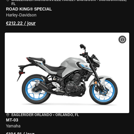
EAGLERIDER JACKSONVILLE HARLEY-DAVIDSON
•
JACKSONVILLE,
FL
ROAD KING® SPECIAL
Harley-Davidson
€212.22 / jour
VOIR
EAGLERIDER ORLANDO
•
ORLANDO, FL
MT-03
Yamaha