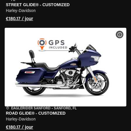
FL
STREET GLIDE® - CUSTOMIZED
Harley-Davidson
€180.17 / jour
VOIR
EAGLERIDER SANFORD
•
SANFORD, FL
ROAD GLIDE® - CUSTOMIZED
Harley-Davidson
€180.17 / jour