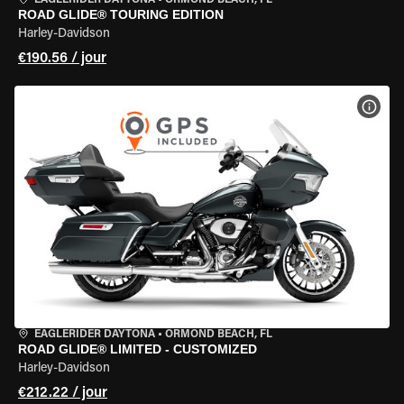
EAGLERIDER DAYTONA
•
ORMOND BEACH, FL
ROAD GLIDE® TOURING EDITION
Harley-Davidson
€190.56 / jour
VOIR
EAGLERIDER DAYTONA
•
ORMOND BEACH, FL
ROAD GLIDE® LIMITED - CUSTOMIZED
Harley-Davidson
€212.22 / jour