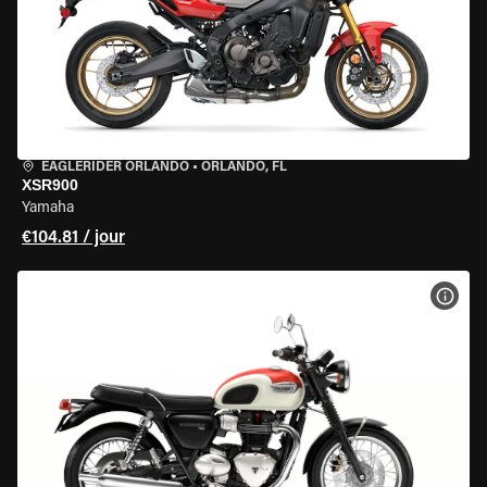
EAGLERIDER ORLANDO
•
ORLANDO, FL
XSR900
Yamaha
€104.81 / jour
VOIR