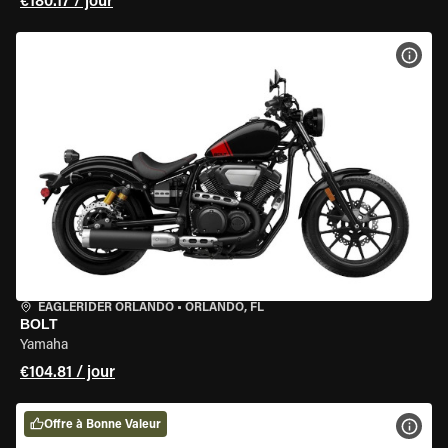
€180.17 / jour
VOIR
EAGLERIDER ORLANDO
•
ORLANDO, FL
BOLT
Yamaha
€104.81 / jour
Offre à Bonne Valeur
VOIR