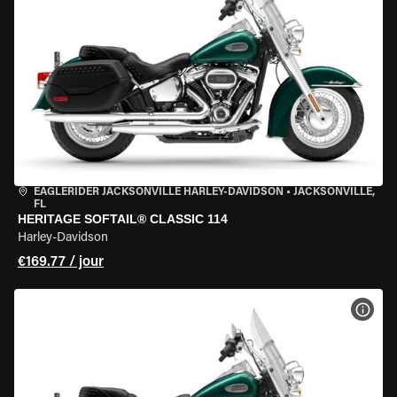
EAGLERIDER JACKSONVILLE HARLEY-DAVIDSON
•
JACKSONVILLE,
FL
HERITAGE SOFTAIL® CLASSIC 114
Harley-Davidson
€169.77 / jour
VOIR