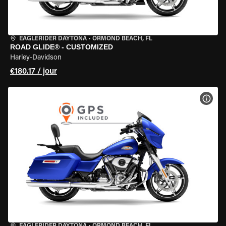
EAGLERIDER DAYTONA
•
ORMOND BEACH, FL
ROAD GLIDE® - CUSTOMIZED
Harley-Davidson
€180.17 / jour
VOIR