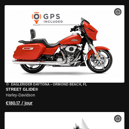
VOIR
EAGLERIDER DAYTONA
•
ORMOND BEACH, FL
STREET GLIDE®
Harley-Davidson
€180.17 / jour
VOIR