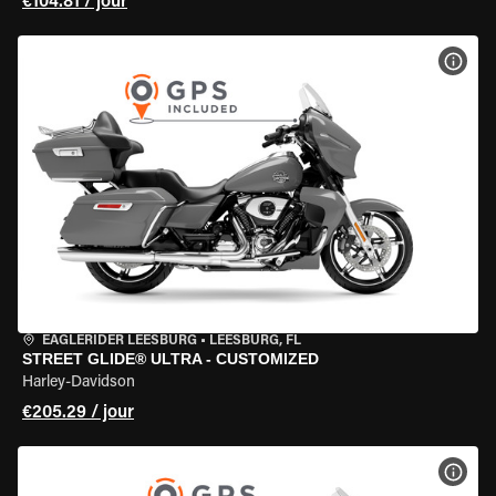
€104.81 / jour
VOIR
EAGLERIDER LEESBURG
•
LEESBURG, FL
STREET GLIDE® ULTRA - CUSTOMIZED
Harley-Davidson
€205.29 / jour
VOIR