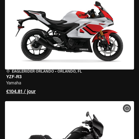
EAGLERIDER ORLANDO
•
ORLANDO, FL
YZF-R3
Yamaha
€104.81 / jour
VOIR