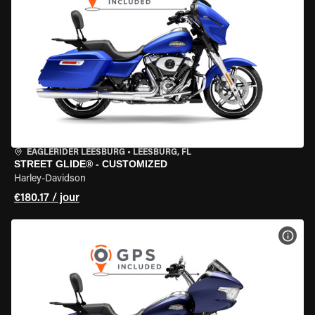
EAGLERIDER LEESBURG
•
LEESBURG, FL
STREET GLIDE® - CUSTOMIZED
Harley-Davidson
€180.17 / jour
VOIR