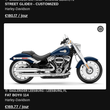
EAGLERIDER DAYTONA
•
ORMOND BEACH, FL
STREET GLIDE® - CUSTOMIZED
Harley-Davidson
€180.17 / jour
VOIR
EAGLERIDER LEESBURG
•
LEESBURG, FL
FAT BOY® 114
Harley-Davidson
€169.77 / jour