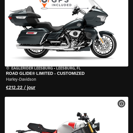
EAGLERIDER LEESBURG
•
LEESBURG, FL
ROAD GLIDE® LIMITED - CUSTOMIZED
Harley-Davidson
€212.22 / jour
VOIR