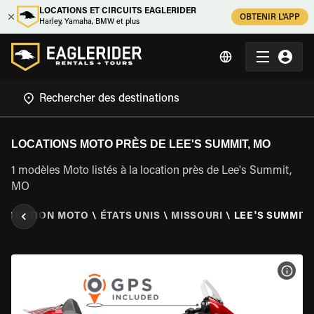
LOCATIONS ET CIRCUITS EAGLERIDER
OBTENIR L'APP
Harley, Yamaha, BMW et plus
LOCATIONS MOTO PRÈS DE LEE'S SUMMIT, MO
1 modèles Moto listés à la location près de Lee's Summit,
MO
LOCATION MOTO
\
ÉTATS UNIS
\
MISSOURI
\
LEE'S SUMMIT,
VOIR