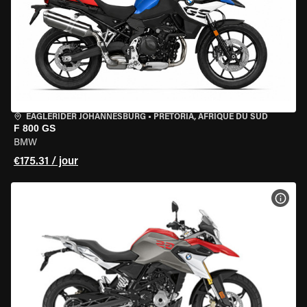
EAGLERIDER JOHANNESBURG
•
PRETORIA, AFRIQUE DU SUD
F 800 GS
BMW
€175.31 / jour
VOIR