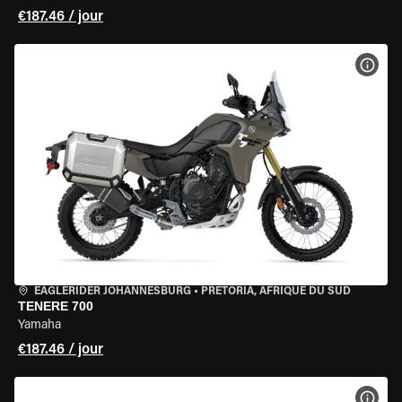
€187.46 / jour
VOIR
EAGLERIDER JOHANNESBURG
•
PRETORIA, AFRIQUE DU SUD
TENERE 700
Yamaha
€187.46 / jour
VOIR