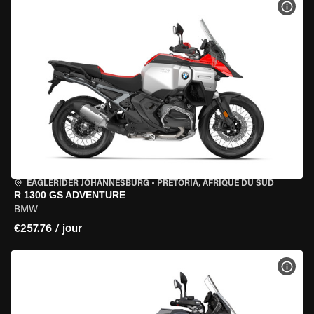
VOIR
EAGLERIDER JOHANNESBURG
•
PRETORIA, AFRIQUE DU SUD
R 1300 GS ADVENTURE
BMW
€257.76 / jour
VOIR