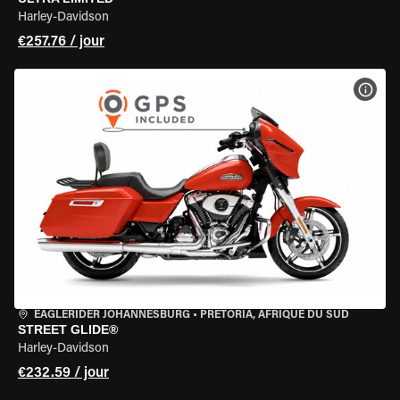
Harley-Davidson
€257.76 / jour
VOIR
EAGLERIDER JOHANNESBURG
•
PRETORIA, AFRIQUE DU SUD
STREET GLIDE®
Harley-Davidson
€232.59 / jour