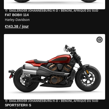
EAGLERIDER JOHANNESBURG H-D
•
BENONI, AFRIQUE DU SUD
FAT BOB® 114
Harley-Davidson
€143.38 / jour
VOIR
EAGLERIDER JOHANNESBURG H-D
•
BENONI, AFRIQUE DU SUD
SPORTSTER® S