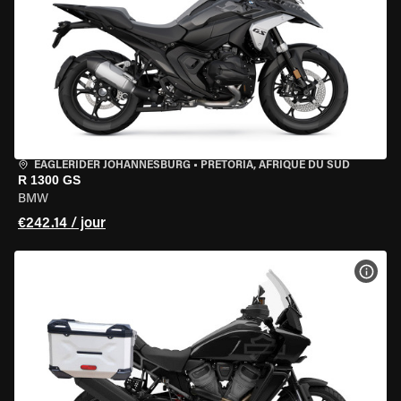
EAGLERIDER JOHANNESBURG
•
PRETORIA, AFRIQUE DU SUD
R 1300 GS
BMW
€242.14 / jour
VOIR