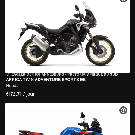
EAGLERIDER JOHANNESBURG
•
PRETORIA, AFRIQUE DU SUD
AFRICA TWIN ADVENTURE SPORTS ES
Honda
€172.71 / jour
VOIR