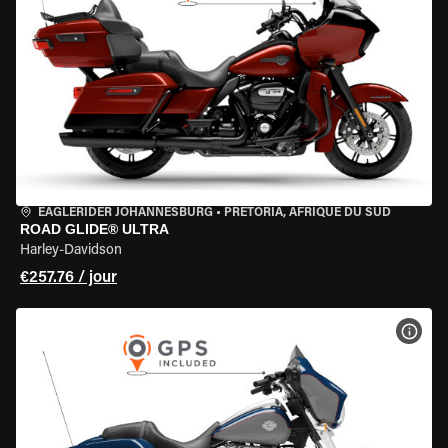
EAGLERIDER JOHANNESBURG
•
PRETORIA, AFRIQUE DU SUD
ROAD GLIDE® ULTRA
Harley-Davidson
€257.76 / jour
VOIR