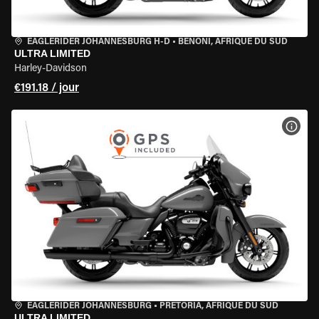
EAGLERIDER JOHANNESBURG H-D
•
BENONI, AFRIQUE DU SUD
ULTRA LIMITED
Harley-Davidson
€191.18 / jour
VOIR
EAGLERIDER JOHANNESBURG
•
PRETORIA, AFRIQUE DU SUD
ULTRA LIMITED