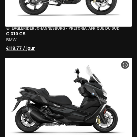
EAGLERIDER JOHANNESBURG
•
PRETORIA, AFRIQUE DU SUD
G 310 GS
BMW
€119.77 / jour
VOIR