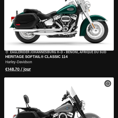
EAGLERIDER JOHANNESBURG H-D
•
BENONI, AFRIQUE DU SUD
HERITAGE SOFTAIL® CLASSIC 114
Harley-Davidson
€148.70 / jour
VOIR