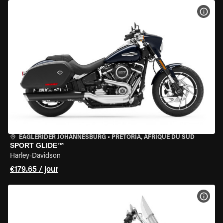
VOIR
EAGLERIDER JOHANNESBURG
•
PRETORIA, AFRIQUE DU SUD
SPORT GLIDE™
Harley-Davidson
€179.65 / jour
VOIR