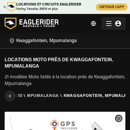
LOCATIONS ET CIRCUITS EAGLERIDER
OBTENIR L'APP
Harley, Yamaha, BMW et plus
LOCATIONS MOTO PRÈS DE KWAGGAFONTEIN,
MPUMALANGA
21 modèles Moto listés à la location près de Kwaggafontein,
Mpumalanga
UE DU SUD
\
MPUMALANGA
\
KWAGGAFONTEIN, MPUMALA
VOIR