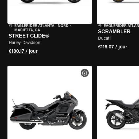
EAGLERIDER ATLANTA - NORD
•
EAGLERIDER ATLA
MARIETTA, GA
SCRAMBLER
STREET GLIDE®
Ducati
Harley-Davidson
€116.07 / jour
€180.17 / jour
VOIR LES SPÉCIFICATIONS 