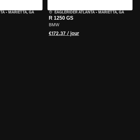
NTA
•
MARIETTA, GA
EAGLERIDER ATLANTA
•
MARIETTA, GA
R 1250 GS
BMW
€172.37 / jour
DE LA MOTO