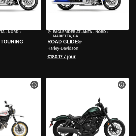
TA - NORD
•
EAGLERIDER ATLANTA - NORD
•
MARIETTA, GA
 TOURING
ROAD GLIDE®
Harley-Davidson
€180.17 / jour
DE LA MOTO
VOIR LES SPÉCIFICATIONS DE LA MOTO
VOIR 