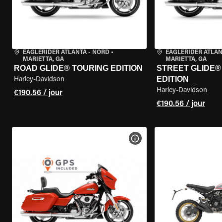
EAGLERIDER ATLANTA - NORD
•
EAGLERIDER ATLAN
MARIETTA, GA
MARIETTA, GA
ROAD GLIDE® TOURING EDITION
STREET GLIDE®
EDITION
Harley-Davidson
Harley-Davidson
€190.56 / jour
€190.56 / jour
VOIR LES SPÉCIFICATIONS 