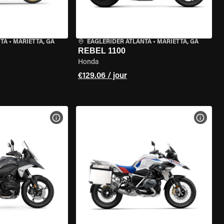
NTA
•
MARIETTA, GA
EAGLERIDER ATLANTA
•
MARIETTA, GA
REBEL 1100
Honda
€129.06 / jour
DE LA MOTO
VOIR LES SPÉCIFICATIONS DE LA MOTO
VOIR 