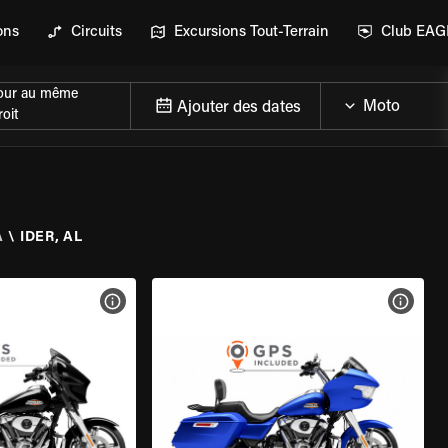
ons
Circuits
Excursions Tout-Terrain
Club EA
our au même
Ajouter des dates
oit
A
\
IDER, AL
DE LA MOTO
VOIR LES SPÉCIFICATIONS DE LA MOTO
VOIR 