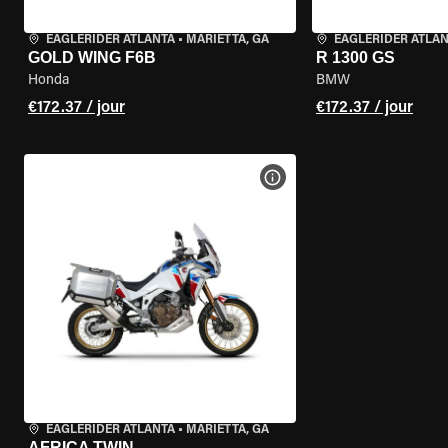
EAGLERIDER ATLANTA
•
MARIETTA, GA
EAGLERIDER ATLA
GOLD WING F6B
R 1300 GS
Honda
BMW
€172.37 / jour
€172.37 / jour
VOIR LES SPÉCIFICATIONS 
EAGLERIDER ATLANTA
•
MARIETTA, GA
AFRICA TWIN