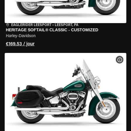
EAGLERIDER LEESPORT
•
LEESPORT, PA
HERITAGE SOFTAIL® CLASSIC - CUSTOMIZED
Harley-Davidson
€169.53 / jour
VOIR