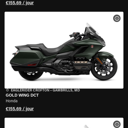
€155.69 / jour
VOIR
EAGLERIDER CROFTON
•
GAMBRILLS, MD
GOLD WING DCT
Honda
€155.69 / jour
VOIR