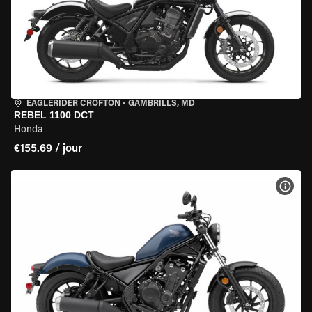
EAGLERIDER CROFTON
•
GAMBRILLS, MD
REBEL 1100 DCT
Honda
€155.69 / jour
VOIR