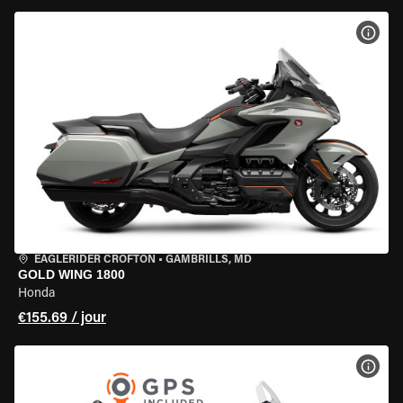
VOIR
EAGLERIDER CROFTON
•
GAMBRILLS, MD
GOLD WING 1800
Honda
€155.69 / jour
VOIR