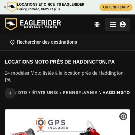
LOCATIONS ET CIRCUITS EAGLERIDER
OBTENIR L'APP
Harley, Yamaha, BMW et plus
LOCATIONS MOTO PRÈS DE HADDINGTON, PA
24 modèles Moto listés à la location près de Haddington,
PA
ATION MOTO
\
ÉTATS UNIS
\
PENNSYLVANIA
\
HADDINGTON,
VOIR