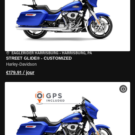
EAGLERIDER HARRISBURG
•
HARRISBURG, PA
STREET GLIDE® - CUSTOMIZED
Harley-Davidson
€179.91 / jour
VOIR