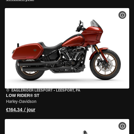
VOIR
EAGLERIDER LEESPORT
•
LEESPORT, PA
LOW RIDER® ST
Harley-Davidson
€164.34 / jour
VOIR