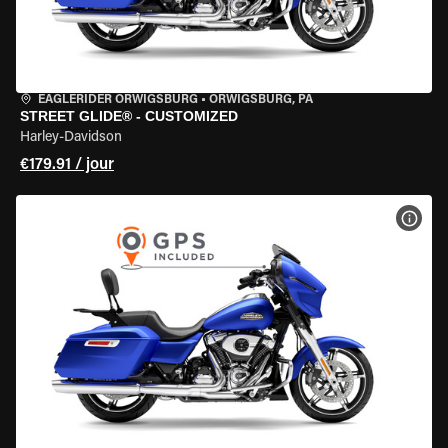
EAGLERIDER ORWIGSBURG
•
ORWIGSBURG, PA
STREET GLIDE® - CUSTOMIZED
Harley-Davidson
€179.91 / jour
VOIR