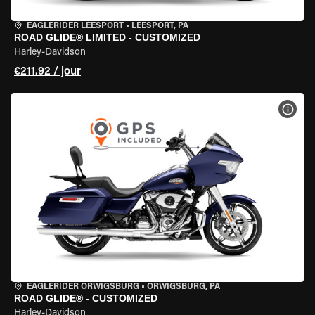
EAGLERIDER LEESPORT
•
LEESPORT, PA
ROAD GLIDE® LIMITED - CUSTOMIZED
Harley-Davidson
€211.92 / jour
VOIR
EAGLERIDER ORWIGSBURG
•
ORWIGSBURG, PA
ROAD GLIDE® - CUSTOMIZED
Harley-Davidson