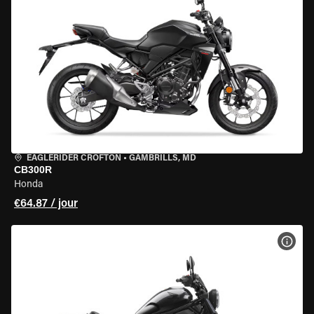
EAGLERIDER CROFTON
•
GAMBRILLS, MD
CB300R
Honda
€64.87 / jour
VOIR