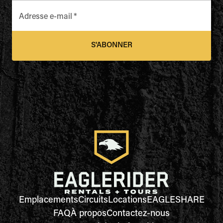
Adresse e-mail
*
S'ABONNER
Emplacements
Circuits
Locations
EAGLESHARE
FAQ
À propos
Contactez-nous