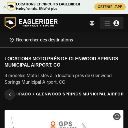
LOCATIONS ET CIRCUITS EAGLERIDER
OBTENIR L'APP
Harley, Yamaha, BMW et plus
LOCATIONS MOTO PRÈS DE GLENWOOD SPRINGS
MUNICIPAL AIRPORT, CO
4 modèles Moto listés à la location près de Glenwood
Springs Municipal Airport, CO
S
\
COLORADO
\
GLENWOOD SPRINGS MUNICIPAL AIRPORT,
VOIR