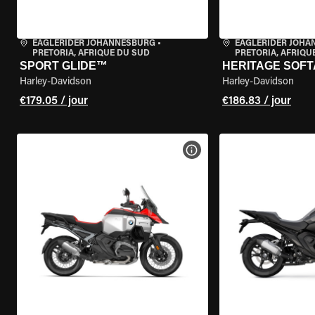
EAGLERIDER JOHANNESBURG
•
EAGLERIDER JOH
PRETORIA, AFRIQUE DU SUD
PRETORIA, AFRIQU
SPORT GLIDE™
HERITAGE SOFT
Harley-Davidson
Harley-Davidson
€179.05 / jour
€186.83 / jour
VOIR LES SPÉCIFICATIONS 