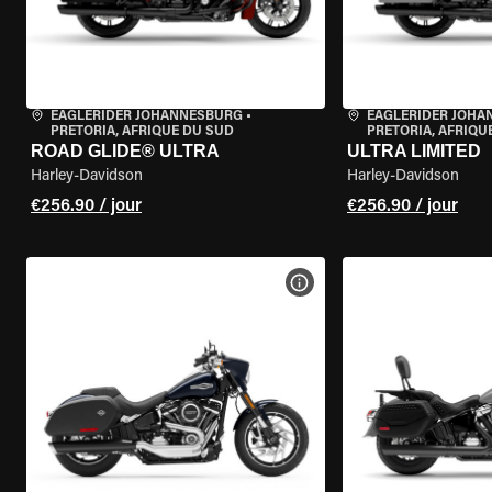
EAGLERIDER JOHANNESBURG
•
EAGLERIDER JOH
PRETORIA, AFRIQUE DU SUD
PRETORIA, AFRIQU
ROAD GLIDE® ULTRA
ULTRA LIMITED
Harley-Davidson
Harley-Davidson
€256.90 / jour
€256.90 / jour
VOIR LES SPÉCIFICATIONS 