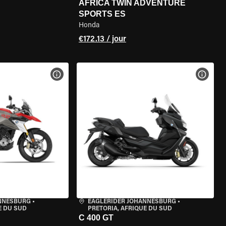
AFRICA TWIN ADVENTURE
SPORTS ES
Honda
€172.13 / jour
DE LA MOTO
VOIR LES SPÉCIFICATIONS DE LA MOTO
VOIR 
ANNESBURG
•
EAGLERIDER JOHANNESBURG
•
E DU SUD
PRETORIA, AFRIQUE DU SUD
C 400 GT