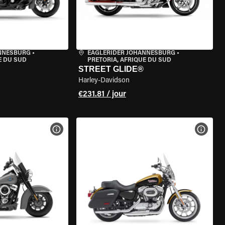
ANNESBURG
•
EAGLERIDER JOHANNESBURG
•
E DU SUD
PRETORIA, AFRIQUE DU SUD
STREET GLIDE®
Harley-Davidson
€231.81 / jour
DE LA MOTO
VOIR LES SPÉCIFICATIONS DE LA MOTO
VOIR 