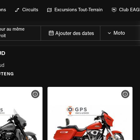
ons
Circuits
Excursions Tout-Terrain
Club EA
our au même
Ajouter des dates
oit
UD
ud
UTENG
DE LA MOTO
VOIR LES SPÉCIFICATIONS DE LA MOTO
VOIR 