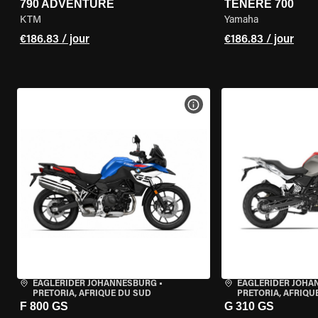
790 ADVENTURE
TENERE 700
KTM
Yamaha
€186.83 / jour
€186.83 / jour
VOIR LES SPÉCIFICATIONS 
EAGLERIDER JOHANNESBURG
•
EAGLERIDER JOH
PRETORIA, AFRIQUE DU SUD
PRETORIA, AFRIQU
F 800 GS
G 310 GS