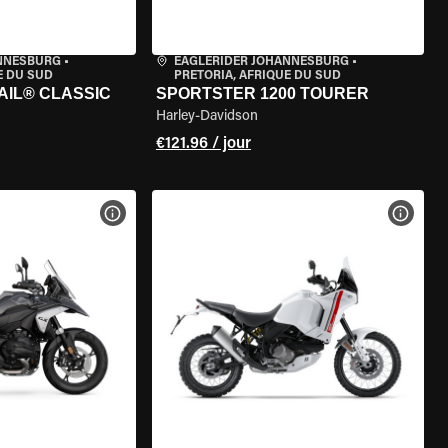
ANNESBURG
•
EAGLERIDER JOHANNESBURG
•
E DU SUD
PRETORIA, AFRIQUE DU SUD
AIL® CLASSIC
SPORTSTER 1200 TOURER
Harley-Davidson
€121.96 / jour
DE LA MOTO
VOIR LES SPÉCIFICATIONS DE LA MOTO
VOIR 