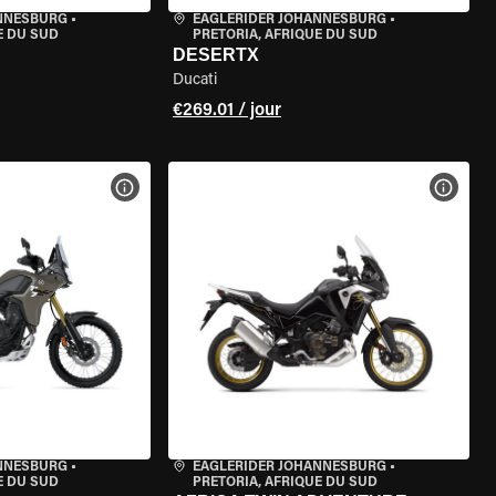
ANNESBURG
•
EAGLERIDER JOHANNESBURG
•
E DU SUD
PRETORIA, AFRIQUE DU SUD
DESERTX
Ducati
€269.01 / jour
DE LA MOTO
VOIR LES SPÉCIFICATIONS DE LA MOTO
VOIR 
ANNESBURG
•
EAGLERIDER JOHANNESBURG
•
E DU SUD
PRETORIA, AFRIQUE DU SUD