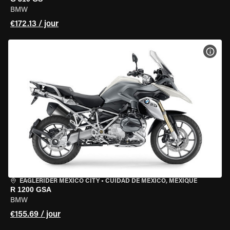
BMW
€172.13 / jour
VOIR
EAGLERIDER MEXICO CITY
•
CUIDAD DE MEXICO, MEXIQUE
R 1200 GSA
BMW
€155.69 / jour