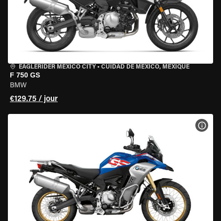
EAGLERIDER MEXICO CITY
•
CUIDAD DE MEXICO, MEXIQUE
F 750 GS
BMW
€129.75 / jour
VOIR