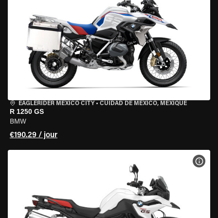
EAGLERIDER MEXICO CITY
•
CUIDAD DE MEXICO, MEXIQUE
R 1250 GS
BMW
€190.29 / jour
VOIR