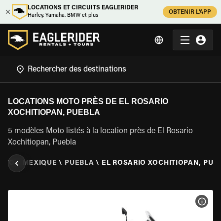
LOCATIONS ET CIRCUITS EAGLERIDER
OBTENIR L'APP
Harley, Yamaha, BMW et plus
LOCATIONS MOTO PRÈS DE EL ROSARIO
XOCHITIOPAN, PUEBLA
5 modèles Moto listés à la location près de El Rosario
Xochitiopan, Puebla
MOTO
\
MEXIQUE
\
PUEBLA
\
EL ROSARIO XOCHITIOPAN, PUE
VOIR