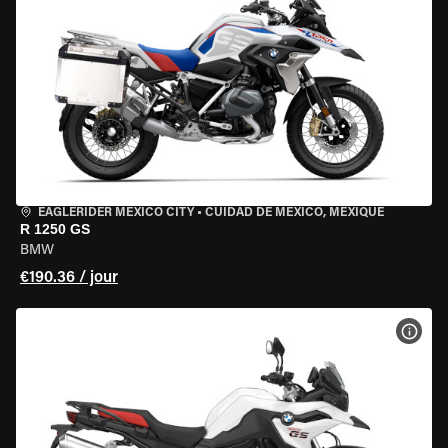
EAGLERIDER MEXICO CITY
•
CUIDAD DE MEXICO, MEXIQUE
R 1250 GS
BMW
€190.36 / jour
VOIR