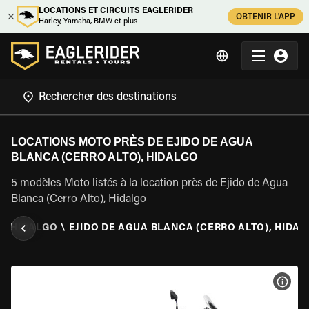
LOCATIONS ET CIRCUITS EAGLERIDER
OBTENIR L'APP
Harley, Yamaha, BMW et plus
LOCATIONS MOTO PRÈS DE EJIDO DE AGUA
BLANCA (CERRO ALTO), HIDALGO
5 modèles Moto listés à la location près de Ejido de Agua
Blanca (Cerro Alto), Hidalgo
\
HIDALGO
\
EJIDO DE AGUA BLANCA (CERRO ALTO), HIDA
VOIR