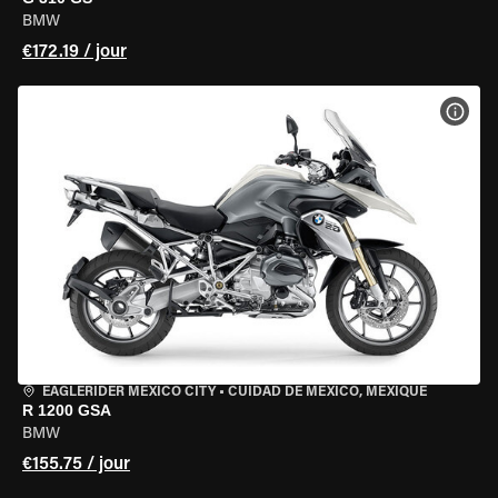
BMW
€172.19 / jour
VOIR
EAGLERIDER MEXICO CITY
•
CUIDAD DE MEXICO, MEXIQUE
R 1200 GSA
BMW
€155.75 / jour