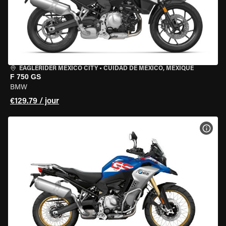
EAGLERIDER MEXICO CITY
•
CUIDAD DE MEXICO, MEXIQUE
F 750 GS
BMW
€129.79 / jour
VOIR