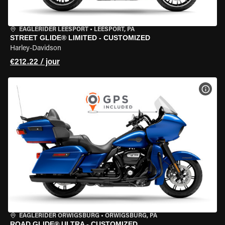
EAGLERIDER LEESPORT
•
LEESPORT, PA
STREET GLIDE® LIMITED - CUSTOMIZED
Harley-Davidson
€212.22 / jour
VOIR
EAGLERIDER ORWIGSBURG
•
ORWIGSBURG, PA
ROAD GLIDE® ULTRA - CUSTOMIZED