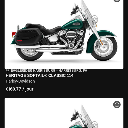
EAGLERIDER HARRISBURG
•
HARRISBURG, PA
HERITAGE SOFTAIL® CLASSIC 114
Harley-Davidson
€169.77 / jour
VOIR