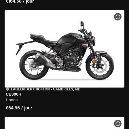
€164.58 / jour
VOIR
EAGLERIDER CROFTON
•
GAMBRILLS, MD
CB300R
Honda
€64.96 / jour
VOIR