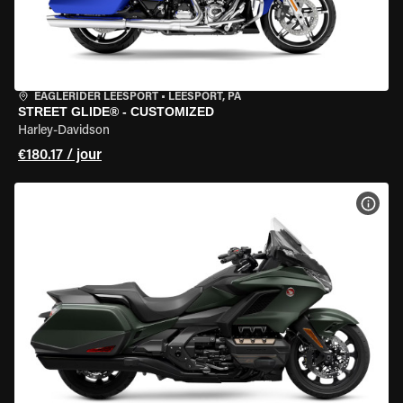
EAGLERIDER LEESPORT
•
LEESPORT, PA
STREET GLIDE® - CUSTOMIZED
Harley-Davidson
€180.17 / jour
VOIR