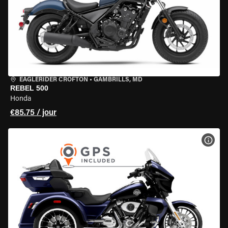
EAGLERIDER CROFTON
•
GAMBRILLS, MD
REBEL 500
Honda
€85.75 / jour
VOIR