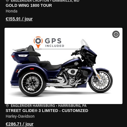
EAGLERIDER CROFTON
•
GAMBRILLS, MD
GOLD WING 1800 TOUR
Honda
€155.91 / jour
VOIR
EAGLERIDER HARRISBURG
•
HARRISBURG, PA
STREET GLIDE® 3 LIMITED - CUSTOMIZED
Harley-Davidson
€286.71 / jour