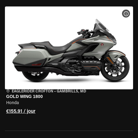
VOIR
EAGLERIDER CROFTON
•
GAMBRILLS, MD
GOLD WING 1800
Honda
€155.91 / jour