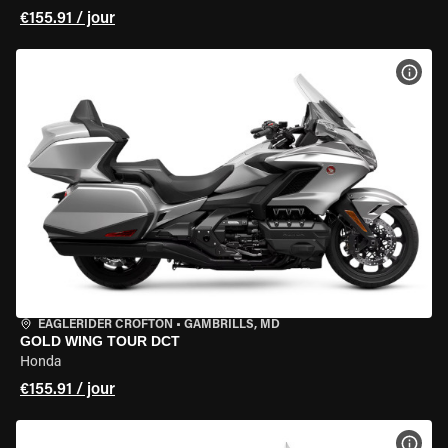
€155.91 / jour
VOIR
EAGLERIDER CROFTON
•
GAMBRILLS, MD
GOLD WING TOUR DCT
Honda
€155.91 / jour
VOIR