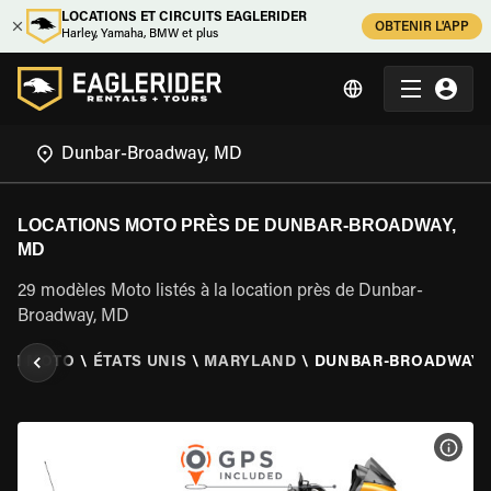
LOCATIONS ET CIRCUITS EAGLERIDER
OBTENIR L'APP
Harley, Yamaha, BMW et plus
LOCATIONS MOTO PRÈS DE DUNBAR-BROADWAY,
MD
29 modèles Moto listés à la location près de Dunbar-
Broadway, MD
ION MOTO
\
ÉTATS UNIS
\
MARYLAND
\
DUNBAR-BROADWAY,
VOIR