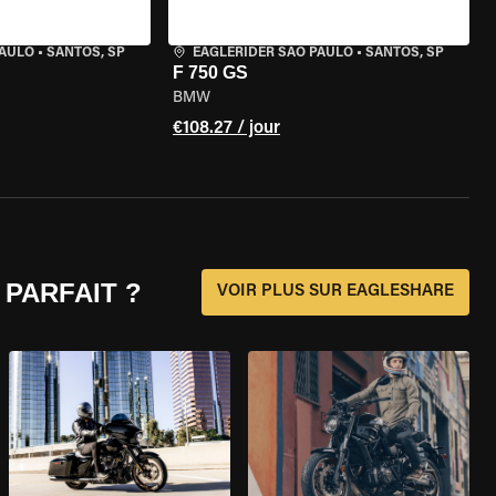
PAULO
•
SANTOS, SP
EAGLERIDER SAO PAULO
•
SANTOS, SP
F 750 GS
BMW
€108.27 / jour
 PARFAIT ?
VOIR PLUS SUR EAGLESHARE