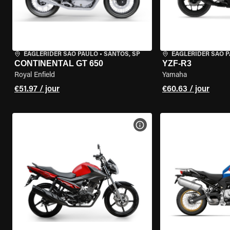
EAGLERIDER SAO PAULO
•
SANTOS, SP
EAGLERIDER SAO 
CONTINENTAL GT 650
YZF-R3
Royal Enfield
Yamaha
€51.97 / jour
€60.63 / jour
VOIR LES SPÉCIFICATIONS 