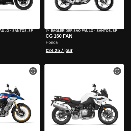
PAULO
•
SANTOS, SP
EAGLERIDER SAO PAULO
•
SANTOS, SP
CG 160 FAN
Honda
€24.25 / jour
DE LA MOTO
VOIR LES SPÉCIFICATIONS DE LA MOTO
VOIR 