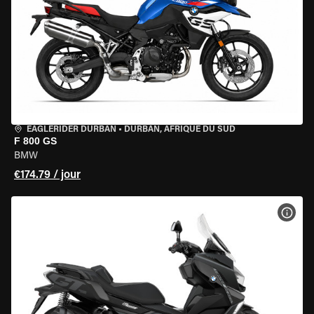
EAGLERIDER DURBAN
•
DURBAN, AFRIQUE DU SUD
F 800 GS
BMW
€174.79 / jour
VOIR