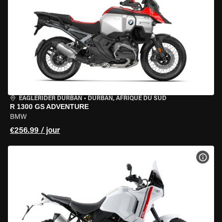
EAGLERIDER DURBAN
•
DURBAN, AFRIQUE DU SUD
R 1300 GS ADVENTURE
BMW
€256.99 / jour
VOIR