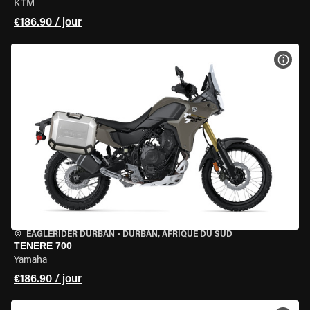
KTM
€186.90 / jour
VOIR
EAGLERIDER DURBAN
•
DURBAN, AFRIQUE DU SUD
TENERE 700
Yamaha
€186.90 / jour