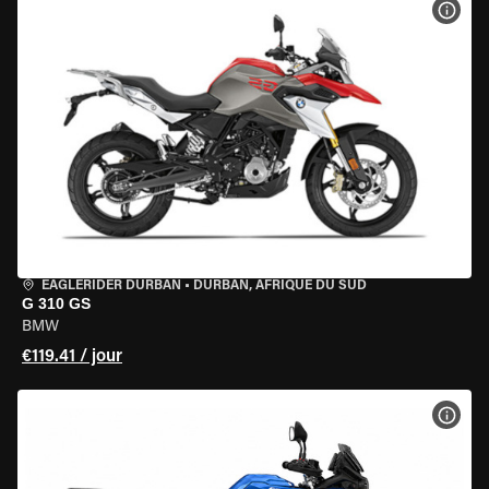
VOIR
EAGLERIDER DURBAN
•
DURBAN, AFRIQUE DU SUD
G 310 GS
BMW
€119.41 / jour
VOIR