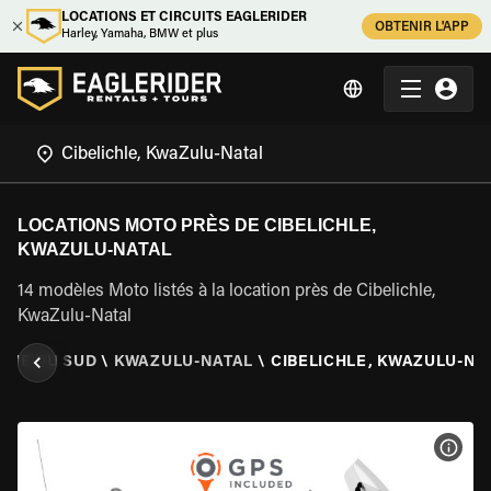
LOCATIONS ET CIRCUITS EAGLERIDER
OBTENIR L'APP
Harley, Yamaha, BMW et plus
LOCATIONS MOTO PRÈS DE CIBELICHLE,
KWAZULU-NATAL
14 modèles Moto listés à la location près de Cibelichle,
KwaZulu-Natal
QUE DU SUD
\
KWAZULU-NATAL
\
CIBELICHLE, KWAZULU-NA
VOIR