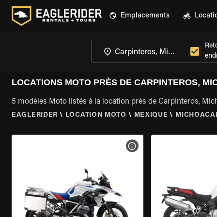
Emplacements
Locati
Ret
endr
LOCATIONS MOTO PRÈS DE CARPINTEROS, M
5 modèles Moto listés à la location près de Carpinteros, Mi
EAGLERIDER
\
LOCATION MOTO
\
MEXIQUE
\
MICHOACA
VOIR LES SPÉCIFICATIONS 