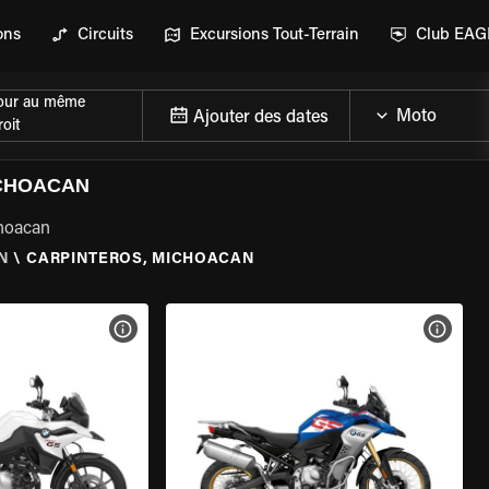
ons
Circuits
Excursions Tout-Terrain
Club EA
our au même
Ajouter des dates
oit
ICHOACAN
choacan
N
\
CARPINTEROS, MICHOACAN
DE LA MOTO
VOIR LES SPÉCIFICATIONS DE LA MOTO
VOIR 