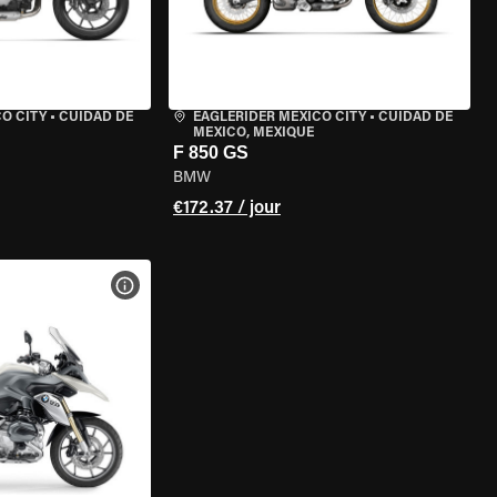
O CITY
•
CUIDAD DE
EAGLERIDER MEXICO CITY
•
CUIDAD DE
MEXICO, MEXIQUE
F 850 GS
BMW
€172.37 / jour
DE LA MOTO
VOIR LES SPÉCIFICATIONS DE LA MOTO