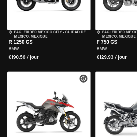
EAGLERIDER MEXICO CITY
•
CUIDAD DE
EAGLERIDER MEXIC
MEXICO, MEXIQUE
MEXICO, MEXIQUE
R 1250 GS
F 750 GS
BMW
BMW
€190.56 / jour
€129.93 / jour
VOIR LES SPÉCIFICATIONS 