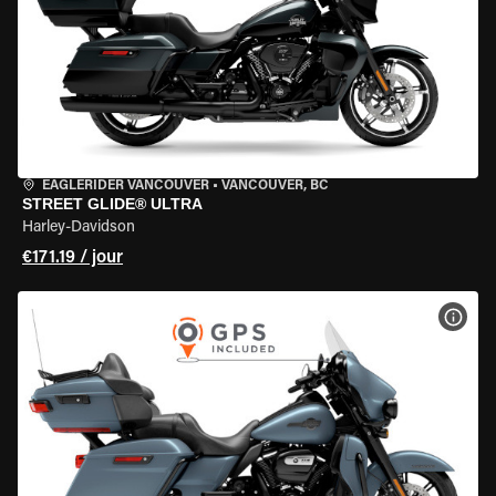
EAGLERIDER VANCOUVER
•
VANCOUVER, BC
STREET GLIDE® ULTRA
Harley-Davidson
€171.19 / jour
VOIR