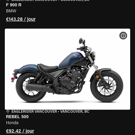
EAGLERIDER VANCOUVER
•
VANCOUVER, BC
F 900 R
BMW
€143.28 / jour
VOIR
EAGLERIDER VANCOUVER
•
VANCOUVER, BC
REBEL 500
Honda
€92.42 / jour