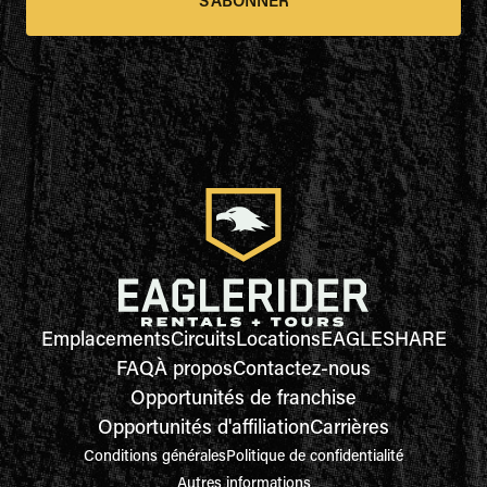
S'ABONNER
Emplacements
Circuits
Locations
EAGLESHARE
FAQ
À propos
Contactez-nous
Opportunités de franchise
Opportunités d'affiliation
Carrières
Conditions générales
Politique de confidentialité
Autres informations