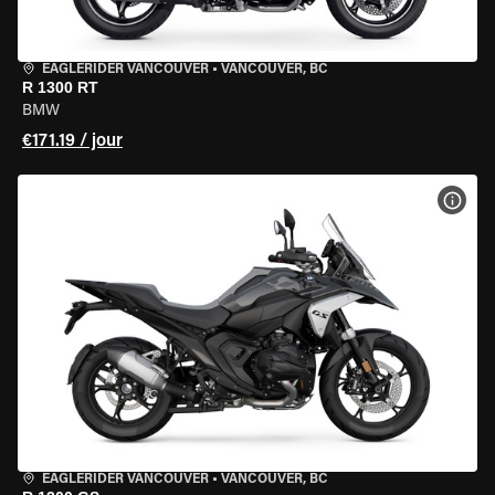
EAGLERIDER VANCOUVER
•
VANCOUVER, BC
R 1300 RT
BMW
€171.19 / jour
VOIR
EAGLERIDER VANCOUVER
•
VANCOUVER, BC