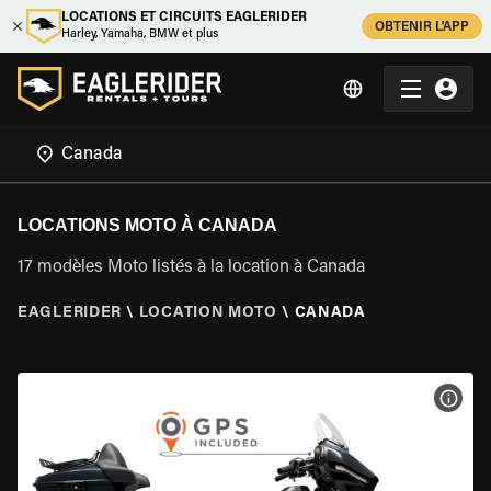
LOCATIONS ET CIRCUITS EAGLERIDER
OBTENIR L'APP
Harley, Yamaha, BMW et plus
LOCATIONS MOTO À CANADA
17 modèles Moto listés à la location à Canada
EAGLERIDER
\
LOCATION MOTO
\
CANADA
VOIR