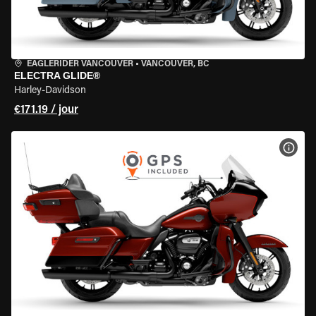
EAGLERIDER VANCOUVER
•
VANCOUVER, BC
ELECTRA GLIDE®
Harley-Davidson
€171.19 / jour
VOIR