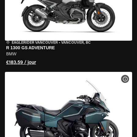
EAGLERIDER VANCOUVER
•
VANCOUVER, BC
R 1300 GS ADVENTURE
BMW
€183.59 / jour
VOIR