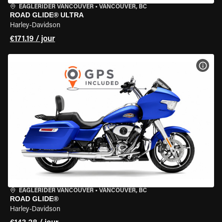
EAGLERIDER VANCOUVER
•
VANCOUVER, BC
ROAD GLIDE® ULTRA
Harley-Davidson
€171.19 / jour
VOIR
EAGLERIDER VANCOUVER
•
VANCOUVER, BC
ROAD GLIDE®
Harley-Davidson