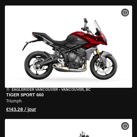
VOIR
EAGLERIDER VANCOUVER
•
VANCOUVER, BC
TIGER SPORT 660
Triumph
€143.28 / jour
VOIR