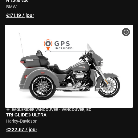
R 1300 GS
BMW
€171.19 / jour
VOIR
EAGLERIDER VANCOUVER
•
VANCOUVER, BC
TRI GLIDE® ULTRA
Harley-Davidson
€222.67 / jour