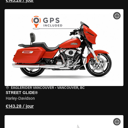
€143.28 / jour
VOIR
EAGLERIDER VANCOUVER
•
VANCOUVER, BC
STREET GLIDE®
Harley-Davidson
€143.28 / jour
VOIR