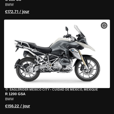
BMW
€172.71 / jour
VOIR
EAGLERIDER MEXICO CITY
•
CUIDAD DE MEXICO, MEXIQUE
R 1200 GSA
BMW
€156.22 / jour