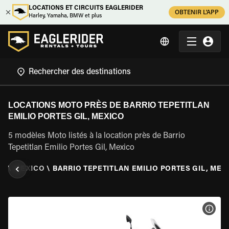
LOCATIONS ET CIRCUITS EAGLERIDER
OBTENIR L'APP
Harley, Yamaha, BMW et plus
LOCATIONS MOTO PRÈS DE BARRIO TEPETITLAN
EMILIO PORTES GIL, MEXICO
5 modèles Moto listés à la location près de Barrio
Tepetitlan Emilio Portes Gil, Mexico
UE
\
MEXICO
\
BARRIO TEPETITLAN EMILIO PORTES GIL, MEX
VOIR