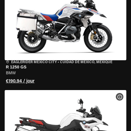
EAGLERIDER MEXICO CITY
•
CUIDAD DE MEXICO, MEXIQUE
R 1250 GS
BMW
€190.94 / jour
VOIR