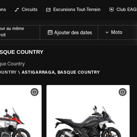
ons
Circuits
Excursions Tout-Terrain
Club EA
our au même
Ajouter des dates
oit
ASQUE COUNTRY
sque Country
OUNTRY
\
ASTIGARRAGA, BASQUE COUNTRY
DE LA MOTO
VOIR LES SPÉCIFICATIONS DE LA MOTO
VOIR 