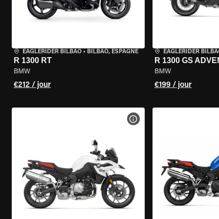
EAGLERIDER BILBAO
•
BILBAO, ESPAGNE
EAGLERIDER BILBA
R 1300 RT
R 1300 GS ADV
BMW
BMW
€212 / jour
€199 / jour
VOIR LES SPÉCIFICATIONS 