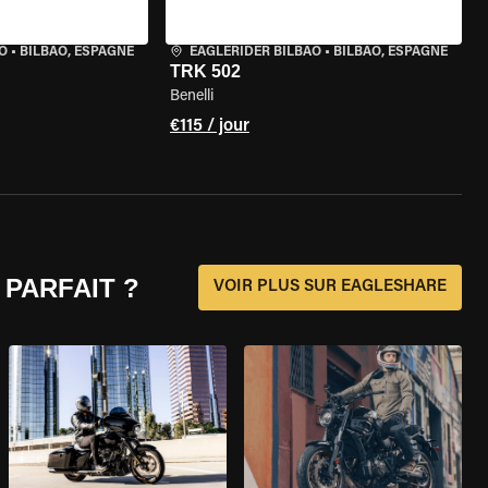
O
•
BILBAO, ESPAGNE
EAGLERIDER BILBAO
•
BILBAO, ESPAGNE
TRK 502
Benelli
€115 / jour
 PARFAIT ?
VOIR PLUS SUR EAGLESHARE