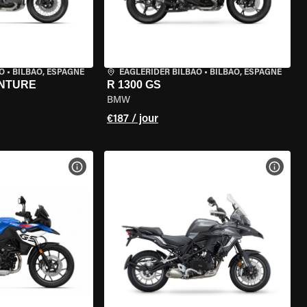
O
•
BILBAO, ESPAGNE
EAGLERIDER BILBAO
•
BILBAO, ESPAGNE
ENTURE
R 1300 GS
BMW
€187 / jour
DE LA MOTO
VOIR LES SPÉCIFICATIONS DE LA MOTO
VOIR 