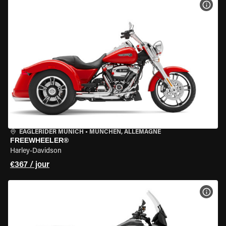
VOIR
EAGLERIDER MUNICH
•
MÜNCHEN, ALLEMAGNE
FREEWHEELER®
Harley-Davidson
€367 / jour
VOIR