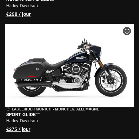
Harley-Davidson
€298 / jour
VOIR
EAGLERIDER MUNICH
•
MÜNCHEN, ALLEMAGNE
SPORT GLIDE™
Harley-Davidson
€275 / jour