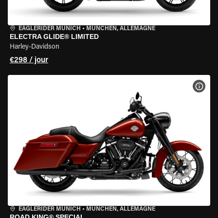
EAGLERIDER MUNICH
•
MÜNCHEN, ALLEMAGNE
ELECTRA GLIDE® LIMITED
Harley-Davidson
€298 / jour
VOIR
EAGLERIDER MUNICH
•
MÜNCHEN, ALLEMAGNE
ROAD KING® SPECIAL