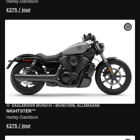
Harley-Davidson
€275 / jour
VOIR
EAGLERIDER MUNICH
•
MÜNCHEN, ALLEMAGNE
NIGHTSTER™
Harley-Davidson
€275 / jour