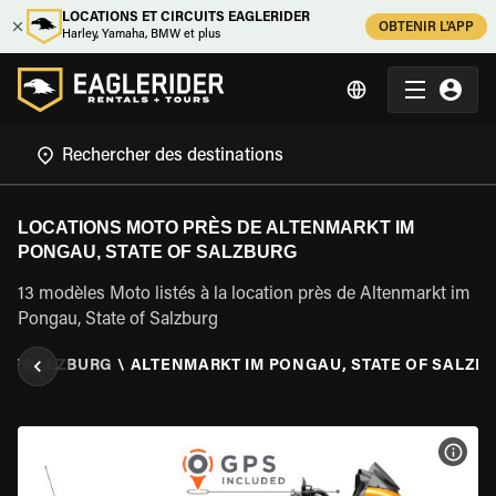
LOCATIONS ET CIRCUITS EAGLERIDER
OBTENIR L'APP
Harley, Yamaha, BMW et plus
LOCATIONS MOTO PRÈS DE ALTENMARKT IM
PONGAU, STATE OF SALZBURG
13 modèles Moto listés à la location près de Altenmarkt im
Pongau, State of Salzburg
 OF SALZBURG
\
ALTENMARKT IM PONGAU, STATE OF SALZB
VOIR