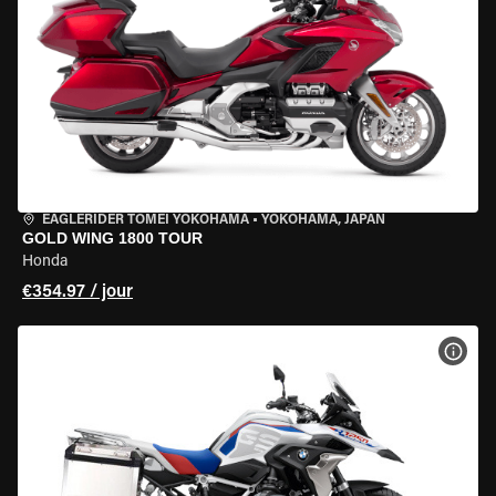
EAGLERIDER TOMEI YOKOHAMA
•
YOKOHAMA, JAPAN
GOLD WING 1800 TOUR
Honda
€354.97 / jour
VOIR