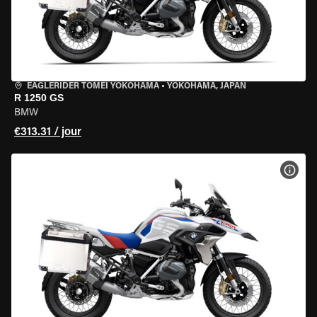
EAGLERIDER TOMEI YOKOHAMA
•
YOKOHAMA, JAPAN
R 1250 GS
BMW
€313.31 / jour
VOIR