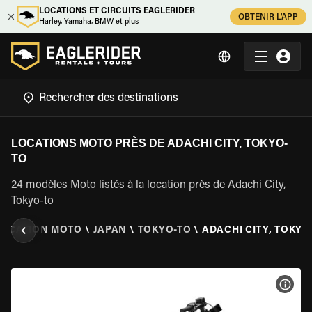
LOCATIONS ET CIRCUITS EAGLERIDER
OBTENIR L'APP
Harley, Yamaha, BMW et plus
LOCATIONS MOTO PRÈS DE ADACHI CITY, TOKYO-
TO
24 modèles Moto listés à la location près de Adachi City,
Tokyo-to
LOCATION MOTO
\
JAPAN
\
TOKYO-TO
\
ADACHI CITY, TOKYO
VOIR