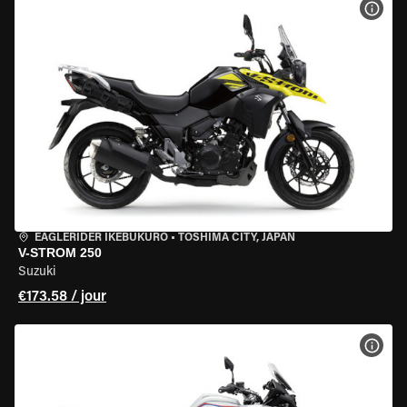
VOIR
EAGLERIDER IKEBUKURO
•
TOSHIMA CITY, JAPAN
V-STROM 250
Suzuki
€173.58 / jour
VOIR