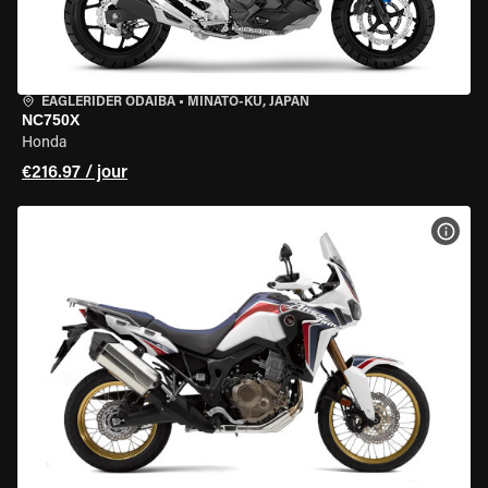
EAGLERIDER ODAIBA
•
MINATO-KU, JAPAN
NC750X
Honda
€216.97 / jour
VOIR