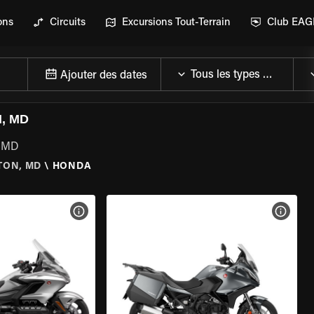
ons
Circuits
Excursions Tout-Terrain
Club EA
Ajouter des dates
, MD
, MD
TON, MD
\
HONDA
DE LA MOTO
VOIR LES SPÉCIFICATIONS DE LA MOTO
VOIR 