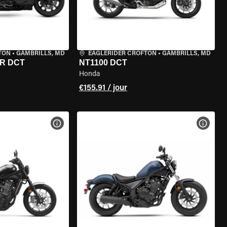
TON
•
GAMBRILLS, MD
EAGLERIDER CROFTON
•
GAMBRILLS, MD
R DCT
NT1100 DCT
Honda
€155.91 / jour
DE LA MOTO
VOIR LES SPÉCIFICATIONS DE LA MOTO
VOIR 