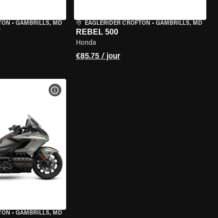
TON
•
GAMBRILLS, MD
EAGLERIDER CROFTON
•
GAMBRILLS, MD
T
REBEL 500
Honda
€85.75 / jour
DE LA MOTO
VOIR LES SPÉCIFICATIONS DE LA MOTO
TON
•
GAMBRILLS, MD