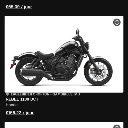
€65.09 / jour
VOIR
EAGLERIDER CROFTON
•
GAMBRILLS, MD
REBEL 1100 DCT
Honda
€156.22 / jour