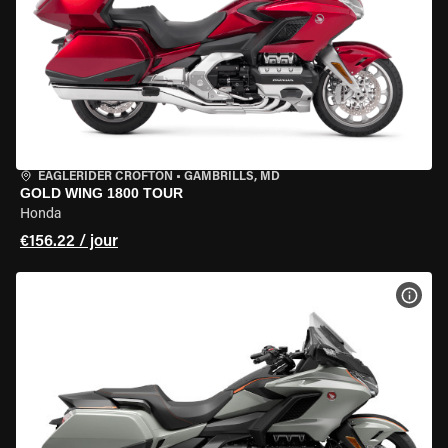
EAGLERIDER CROFTON
•
GAMBRILLS, MD
GOLD WING 1800 TOUR
Honda
€156.22 / jour
VOIR