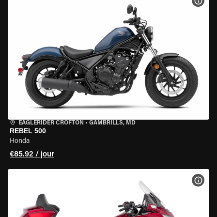
VOIR
EAGLERIDER CROFTON
•
GAMBRILLS, MD
REBEL 500
Honda
€85.92 / jour
VOIR