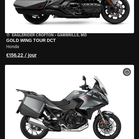
EAGLERIDER CROFTON
•
GAMBRILLS, MD
GOLD WING TOUR DCT
Honda
€156.22 / jour
VOIR