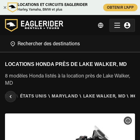
LOCATIONS ET CIRCUITS EAGLERIDER
OBTENIR L'APP
Harley, Yamaha, BMW et plus
LOCATIONS HONDA PRÈS DE LAKE WALKER, MD
8 modèles Honda listés à la location près de Lake Walker,
MD
ERIDER
\
ÉTATS UNIS
\
MARYLAND
\
LAKE WALKER, MD
\
HO
VOIR