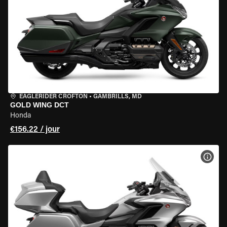
EAGLERIDER CROFTON
•
GAMBRILLS, MD
GOLD WING DCT
Honda
€156.22 / jour
VOIR