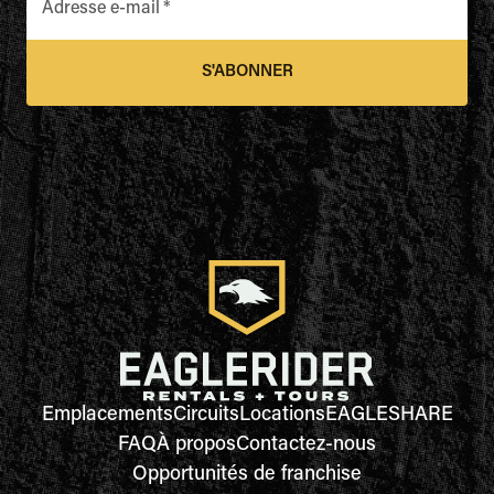
Adresse e-mail
*
S'ABONNER
Emplacements
Circuits
Locations
EAGLESHARE
FAQ
À propos
Contactez-nous
Opportunités de franchise