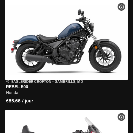
VOIR
EAGLERIDER CROFTON
•
GAMBRILLS, MD
REBEL 500
Honda
€85.66 / jour
VOIR