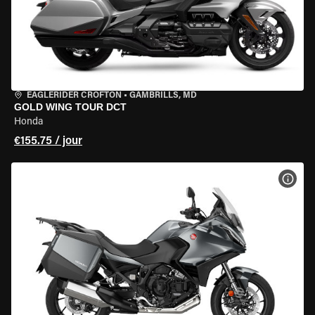
EAGLERIDER CROFTON
•
GAMBRILLS, MD
GOLD WING TOUR DCT
Honda
€155.75 / jour
VOIR