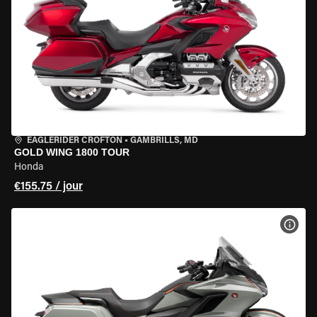
EAGLERIDER CROFTON
•
GAMBRILLS, MD
GOLD WING 1800 TOUR
Honda
€155.75 / jour
VOIR