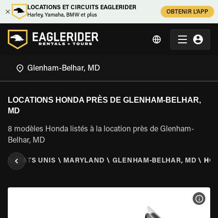
LOCATIONS ET CIRCUITS EAGLERIDER
OBTENIR L'APP
Harley, Yamaha, BMW et plus
LOCATIONS HONDA PRÈS DE GLENHAM-BELHAR,
MD
8 modèles Honda listés à la location près de Glenham-
Belhar, MD
ER
\
ÉTATS UNIS
\
MARYLAND
\
GLENHAM-BELHAR, MD
\
HO
VOIR