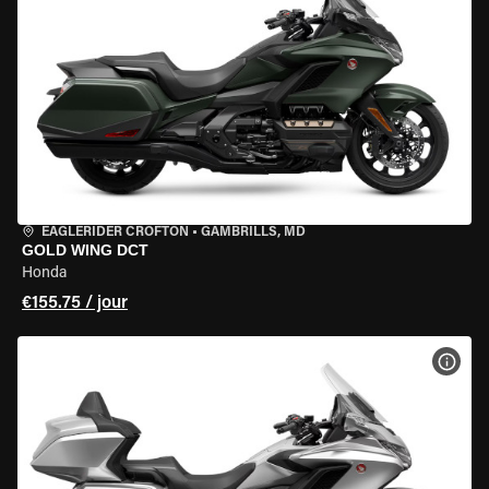
EAGLERIDER CROFTON
•
GAMBRILLS, MD
GOLD WING DCT
Honda
€155.75 / jour
VOIR