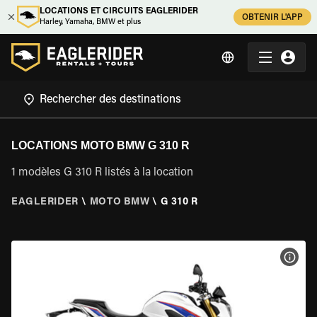
LOCATIONS ET CIRCUITS EAGLERIDER
OBTENIR L'APP
Harley, Yamaha, BMW et plus
LOCATIONS MOTO BMW G 310 R
1 modèles G 310 R listés à la location
EAGLERIDER
\
MOTO BMW
\
G 310 R
VOIR