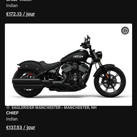
Indian
€172.13 / jour
VOIR
EAGLERIDER MANCHESTER
•
MANCHESTER, NH
CHIEF
Indian
€137.53 / jour