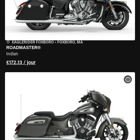
EAGLERIDER FOXBORO
•
FOXBORO, MA
ROADMASTER®
Indian
€172.13 / jour
VOIR