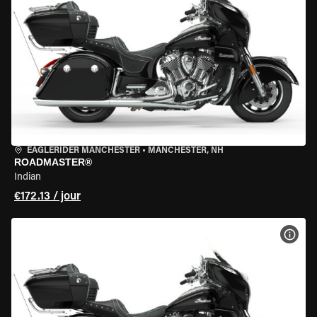
EAGLERIDER MANCHESTER
•
MANCHESTER, NH
ROADMASTER®
Indian
€172.13 / jour
VOIR