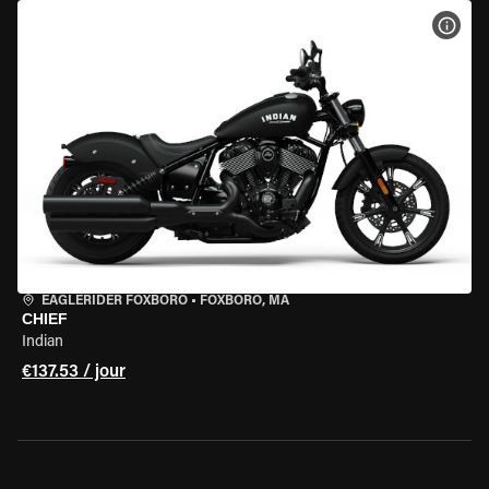
VOIR
EAGLERIDER FOXBORO
•
FOXBORO, MA
CHIEF
Indian
€137.53 / jour