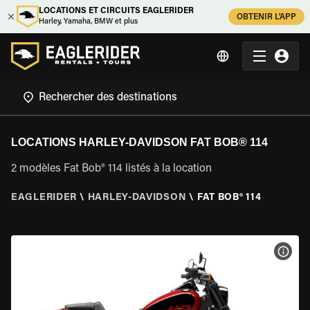
LOCATIONS ET CIRCUITS EAGLERIDER
OBTENIR L'APP
Harley, Yamaha, BMW et plus
LOCATIONS HARLEY-DAVIDSON FAT BOB® 114
2 modèles Fat Bob® 114 listés à la location
EAGLERIDER
\
HARLEY-DAVIDSON
\
FAT BOB® 114
VOIR