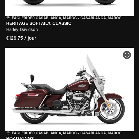
EAGLERIDER CASABLANCA, MAROC
•
CASABLANCA, MAROC
HERITAGE SOFTAIL® CLASSIC
Harley-Davidson
€129.75 / jour
VOIR
EAGLERIDER CASABLANCA, MAROC
•
CASABLANCA, MAROC
ROAD KING®