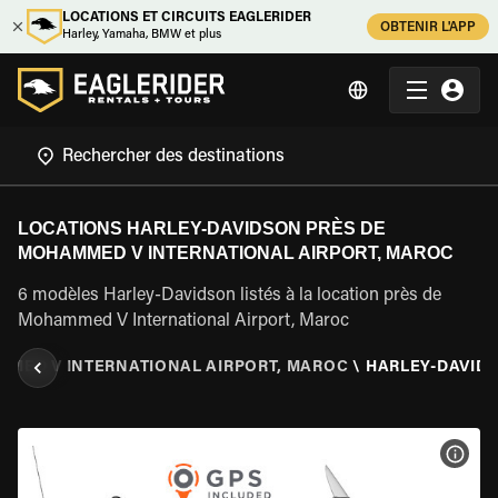
LOCATIONS ET CIRCUITS EAGLERIDER
OBTENIR L'APP
Harley, Yamaha, BMW et plus
LOCATIONS HARLEY-DAVIDSON PRÈS DE
MOHAMMED V INTERNATIONAL AIRPORT, MAROC
6 modèles Harley-Davidson listés à la location près de
Mohammed V International Airport, Maroc
MED V INTERNATIONAL AIRPORT, MAROC
\
HARLEY-DAVID
VOIR