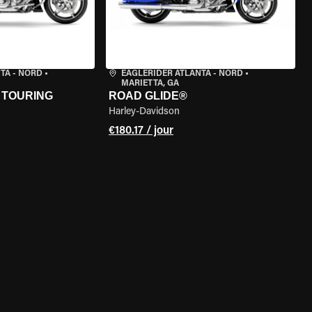
TA - NORD
•
EAGLERIDER ATLANTA - NORD
•
MARIETTA, GA
 TOURING
ROAD GLIDE®
Harley-Davidson
€180.17 / jour
DE LA MOTO