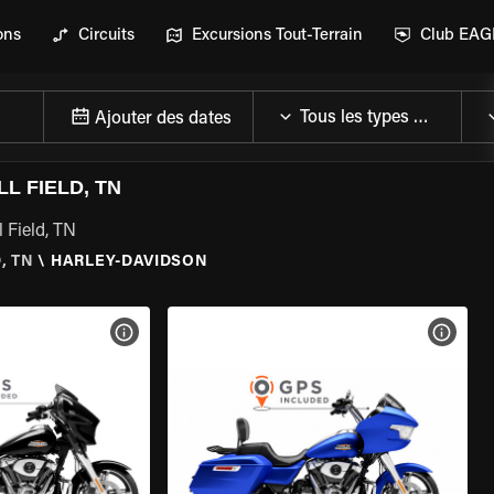
ons
Circuits
Excursions Tout-Terrain
Club EA
Ajouter des dates
L FIELD, TN
 Field, TN
, TN
\
HARLEY-DAVIDSON
DE LA MOTO
VOIR LES SPÉCIFICATIONS DE LA MOTO
VOIR 