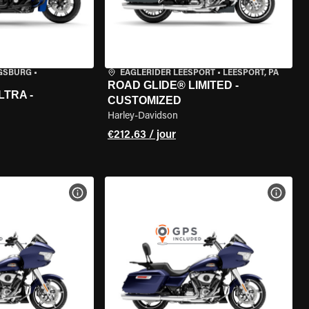
IGSBURG
•
EAGLERIDER LEESPORT
•
LEESPORT, PA
ROAD GLIDE® LIMITED -
LTRA -
CUSTOMIZED
Harley-Davidson
€212.63 / jour
DE LA MOTO
VOIR LES SPÉCIFICATIONS DE LA MOTO
VOIR 