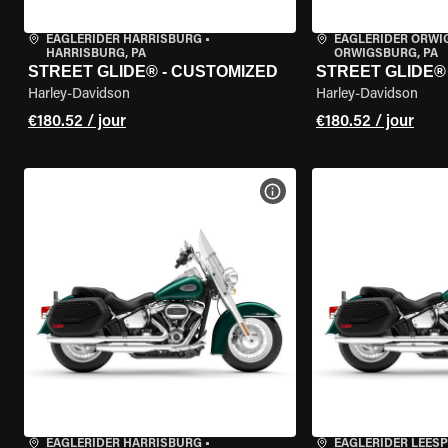
EAGLERIDER HARRISBURG
•
EAGLERIDER ORW
HARRISBURG, PA
ORWIGSBURG, PA
STREET GLIDE® - CUSTOMIZED
STREET GLIDE®
Harley-Davidson
Harley-Davidson
€180.52 / jour
€180.52 / jour
VOIR LES SPÉCIFICATIONS 
EAGLERIDER HARRISBURG
•
EAGLERIDER LEES