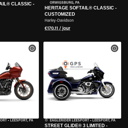
ORWIGSBURG, PA
IL® CLASSIC -
HERITAGE SOFTAIL® CLASSIC -
CUSTOMIZED
Harley-Davidson
€170.11 / jour
DE LA MOTO
VOIR LES SPÉCIFICATIONS DE LA MOTO
VOIR 
PORT
•
LEESPORT, PA
EAGLERIDER LEESPORT
•
LEESPORT, PA
STREET GLIDE® 3 LIMITED -