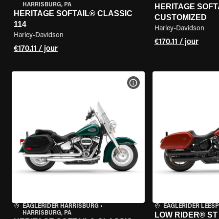
HARRISBURG, PA
HERITAGE SOFTA
HERITAGE SOFTAIL® CLASSIC
CUSTOMIZED
114
Harley-Davidson
Harley-Davidson
€170.11 / jour
€170.11 / jour
VOIR LES SPÉCIFICATIONS 
EAGLERIDER HARRISBURG
•
EAGLERIDER LEES
HARRISBURG, PA
LOW RIDER® ST