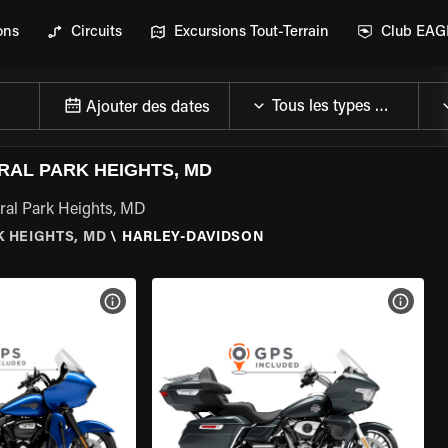
ons
Circuits
Excursions Tout-Terrain
Club EA
Ajouter des dates
RAL PARK HEIGHTS, MD
tral Park Heights, MD
 HEIGHTS, MD
\
HARLEY-DAVIDSON
DE LA MOTO
VOIR LES SPÉCIFICATIONS DE LA MOTO
VOIR 