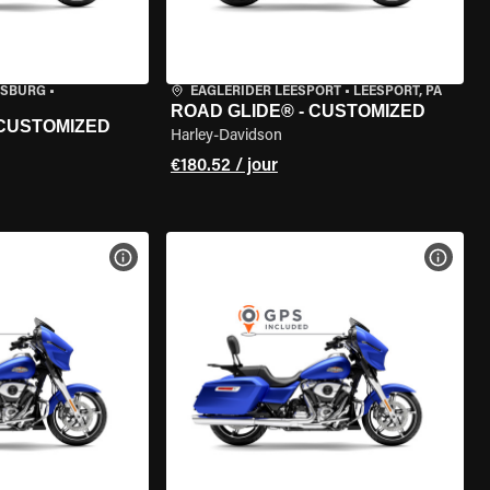
ISBURG
•
EAGLERIDER LEESPORT
•
LEESPORT, PA
ROAD GLIDE® - CUSTOMIZED
 CUSTOMIZED
Harley-Davidson
€180.52 / jour
DE LA MOTO
VOIR LES SPÉCIFICATIONS DE LA MOTO
VOIR 