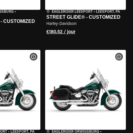
IGSBURG
•
EAGLERIDER LEESPORT
•
LEESPORT, PA
STREET GLIDE® - CUSTOMIZED
 - CUSTOMIZED
Harley-Davidson
€180.52 / jour
DE LA MOTO
VOIR LES SPÉCIFICATIONS DE LA MOTO
VOIR 
PORT
•
LEESPORT, PA
EAGLERIDER ORWIGSBURG
•