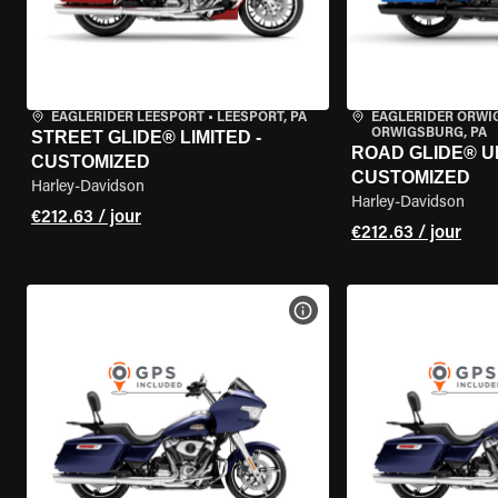
EAGLERIDER LEESPORT
•
LEESPORT, PA
EAGLERIDER ORW
ORWIGSBURG, PA
STREET GLIDE® LIMITED -
ROAD GLIDE® U
CUSTOMIZED
CUSTOMIZED
Harley-Davidson
Harley-Davidson
€212.63 / jour
€212.63 / jour
VOIR LES SPÉCIFICATIONS 