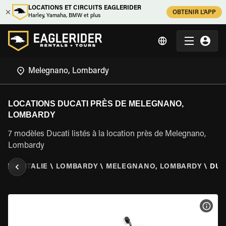
LOCATIONS ET CIRCUITS EAGLERIDER
OBTENIR L'APP
Harley, Yamaha, BMW et plus
LOCATIONS DUCATI PRÈS DE MELEGNANO,
LOMBARDY
7 modèles Ducati listés à la location près de Melegnano,
Lombardy
IDER
\
ITALIE
\
LOMBARDY
\
MELEGNANO, LOMBARDY
\
DUC
VOIR