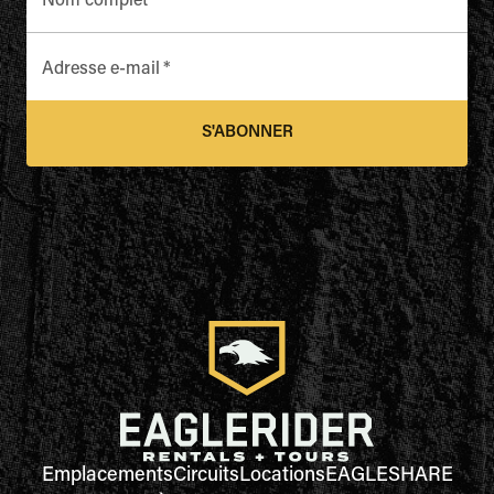
Nom complet
*
Adresse e-mail
*
S'ABONNER
Emplacements
Circuits
Locations
EAGLESHARE