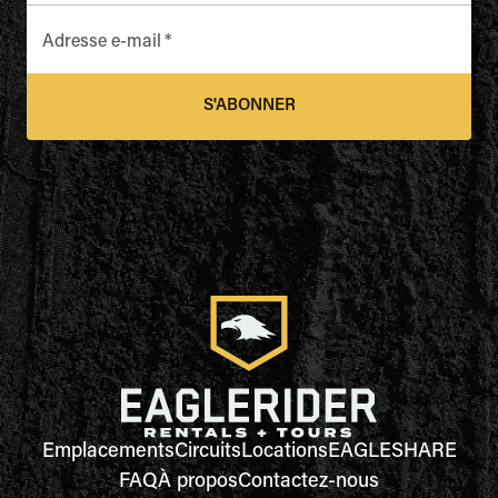
Adresse e-mail
*
S'ABONNER
Emplacements
Circuits
Locations
EAGLESHARE
FAQ
À propos
Contactez-nous