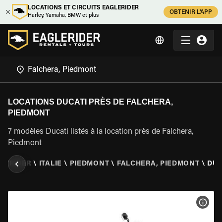
LOCATIONS ET CIRCUITS EAGLERIDER
OBTENIR L'APP
Harley, Yamaha, BMW et plus
LOCATIONS DUCATI PRÈS DE FALCHERA,
PIEDMONT
7 modèles Ducati listés à la location près de Falchera,
Piedmont
LERIDER
\
ITALIE
\
PIEDMONT
\
FALCHERA, PIEDMONT
\
DUC
VOIR