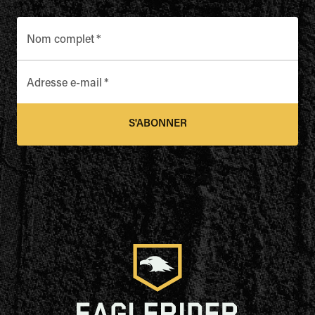
Nom complet
*
Adresse e-mail
*
S'ABONNER