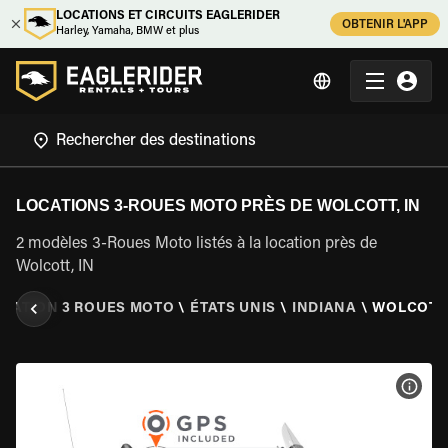
LOCATIONS ET CIRCUITS EAGLERIDER
OBTENIR L'APP
Harley, Yamaha, BMW et plus
LOCATIONS 3-ROUES MOTO PRÈS DE WOLCOTT, IN
2 modèles 3-Roues Moto listés à la location près de
Wolcott, IN
CATION 3 ROUES MOTO
\
ÉTATS UNIS
\
INDIANA
\
WOLCOTT,
VOIR