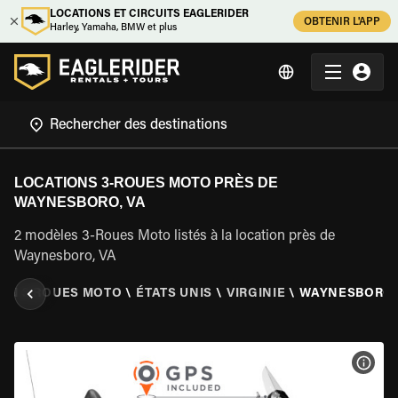
LOCATIONS ET CIRCUITS EAGLERIDER
OBTENIR L'APP
Harley, Yamaha, BMW et plus
LOCATIONS 3-ROUES MOTO PRÈS DE
WAYNESBORO, VA
2 modèles 3-Roues Moto listés à la location près de
Waynesboro, VA
ON 3 ROUES MOTO
\
ÉTATS UNIS
\
VIRGINIE
\
WAYNESBORO,
VOIR