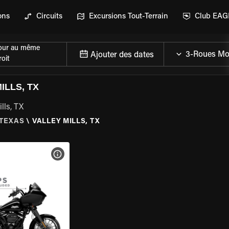
ons
Circuits
Excursions Tout-Terrain
Club EA
our au même
Ajouter des dates
oit
ILLS, TX
lls, TX
TEXAS
\
VALLEY MILLS, TX
DE LA MOTO
VOIR LES SPÉCIFICATIONS DE LA MOTO