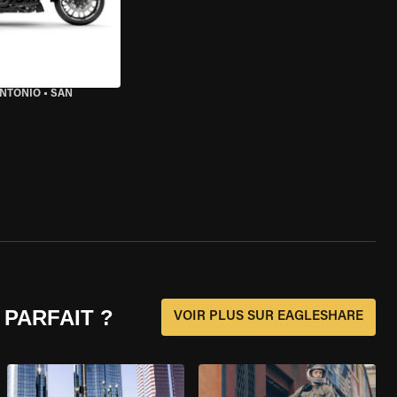
ANTONIO
•
SAN
 PARFAIT ?
VOIR PLUS SUR EAGLESHARE