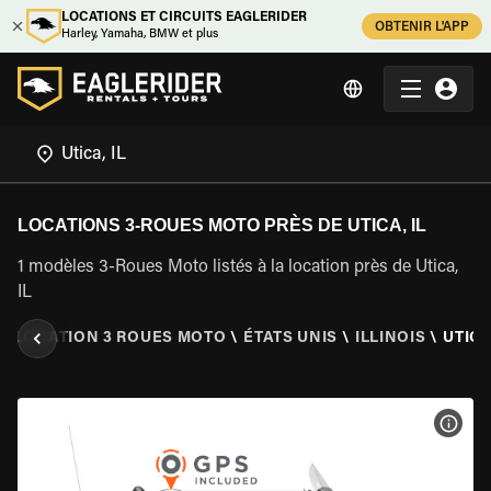
LOCATIONS ET CIRCUITS EAGLERIDER
OBTENIR L'APP
Harley, Yamaha, BMW et plus
LOCATIONS 3-ROUES MOTO PRÈS DE UTICA, IL
1 modèles 3-Roues Moto listés à la location près de Utica,
IL
\
LOCATION 3 ROUES MOTO
\
ÉTATS UNIS
\
ILLINOIS
\
UTICA
VOIR