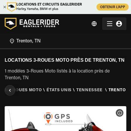
LOCATIONS ET CIRCUITS EAGLERIDER
OBTENIR L'APP
Harley, Yamaha, BMW et plus
LOCATIONS 3-ROUES MOTO PRÈS DE TRENTON, TN
1 modèles 3-Roues Moto listés à la location près de
Trenton, TN
ION 3 ROUES MOTO
\
ÉTATS UNIS
\
TENNESSEE
\
TRENTON,
VOIR