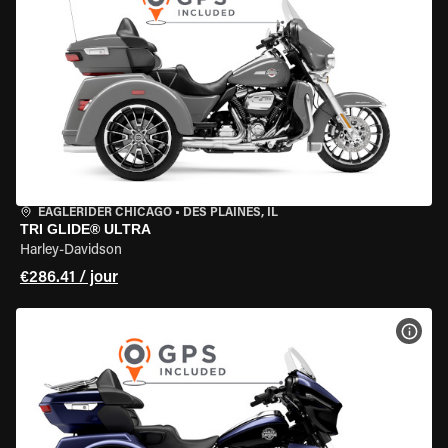
EAGLERIDER CHICAGO
•
DES PLAINES, IL
TRI GLIDE® ULTRA
Harley-Davidson
€286.41 / jour
VOIR