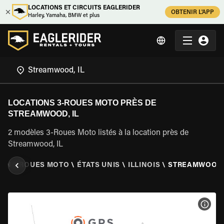
LOCATIONS ET CIRCUITS EAGLERIDER
OBTENIR L'APP
Harley, Yamaha, BMW et plus
LOCATIONS 3-ROUES MOTO PRÈS DE
STREAMWOOD, IL
2 modèles 3-Roues Moto listés à la location près de
Streamwood, IL
ION 3 ROUES MOTO
\
ÉTATS UNIS
\
ILLINOIS
\
STREAMWOOD,
VOIR