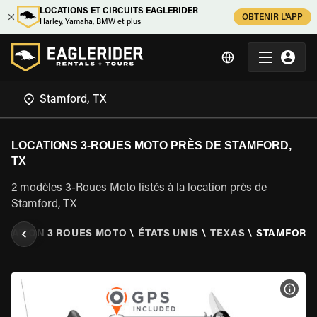
LOCATIONS ET CIRCUITS EAGLERIDER
OBTENIR L'APP
Harley, Yamaha, BMW et plus
LOCATIONS 3-ROUES MOTO PRÈS DE STAMFORD,
TX
2 modèles 3-Roues Moto listés à la location près de
Stamford, TX
OCATION 3 ROUES MOTO
\
ÉTATS UNIS
\
TEXAS
\
STAMFORD,
VOIR