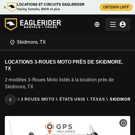
LOCATIONS ET CIRCUITS EAGLERIDER
OBTENIR L'APP
Harley, Yamaha, BMW et plus
LOCATIONS 3-ROUES MOTO PRÈS DE SKIDMORE,
TX
2 modèles 3-Roues Moto listés à la location près de
Skidmore, TX
OCATION 3 ROUES MOTO
\
ÉTATS UNIS
\
TEXAS
\
SKIDMORE,
VOIR