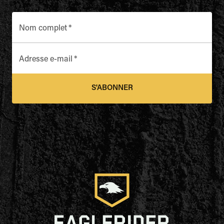
Nom complet
*
Adresse e-mail
*
S'ABONNER