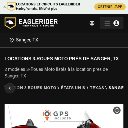
LOCATIONS ET CIRCUITS EAGLERIDER
OBTENIR L'APP
Harley, Yamaha, BMW et plus
LOCATIONS 3-ROUES MOTO PRÈS DE SANGER, TX
2 modèles 3-Roues Moto listés à la location près de
Sanger, TX
LOCATION 3 ROUES MOTO
\
ÉTATS UNIS
\
TEXAS
\
SANGER,
VOIR