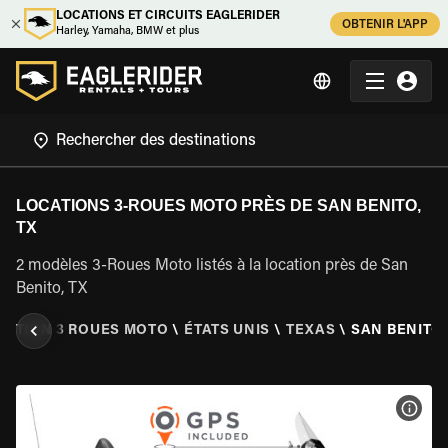
LOCATIONS ET CIRCUITS EAGLERIDER
OBTENIR L'APP
Harley, Yamaha, BMW et plus
LOCATIONS 3-ROUES MOTO PRÈS DE SAN BENITO,
TX
2 modèles 3-Roues Moto listés à la location près de San
Benito, TX
CATION 3 ROUES MOTO
\
ÉTATS UNIS
\
TEXAS
\
SAN BENITO,
VOIR