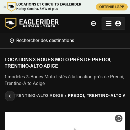
LOCATIONS ET CIRCUITS EAGLERIDER
OBTENIR L'APP
Harley, Yamaha, BMW et plus
LOCATIONS 3-ROUES MOTO PRÈS DE PREDOI,
TRENTINO-ALTO ADIGE
1 modèles 3-Roues Moto listés à la location près de Predoi,
Trentino-Alto Adige
ALIE
\
TRENTINO-ALTO ADIGE
\
PREDOI, TRENTINO-ALTO AD
VOIR