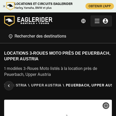
LOCATIONS ET CIRCUITS EAGLERIDER
OBTENIR L'APP
Harley, Yamaha, BMW et plus
LOCATIONS 3-ROUES MOTO PRÈS DE PEUERBACH,
UPPER AUSTRIA
1 modèles 3-Roues Moto listés à la location près de
Peuerbach, Upper Austria
OTO
\
AUSTRIA
\
UPPER AUSTRIA
\
PEUERBACH, UPPER AUST
VOIR