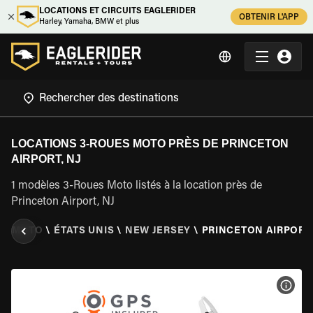
LOCATIONS ET CIRCUITS EAGLERIDER
OBTENIR L'APP
Harley, Yamaha, BMW et plus
LOCATIONS 3-ROUES MOTO PRÈS DE PRINCETON
AIRPORT, NJ
1 modèles 3-Roues Moto listés à la location près de
Princeton Airport, NJ
ES MOTO
\
ÉTATS UNIS
\
NEW JERSEY
\
PRINCETON AIRPORT,
VOIR