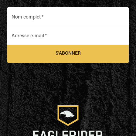
Nom complet
*
Adresse e-mail
*
S'ABONNER