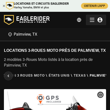
LOCATIONS ET CIRCUITS EAGLERIDER
OBTENIR L'APP
Harley, Yamaha, BMW et plus
LOCATIONS 3-ROUES MOTO PRÈS DE PALMVIEW, TX
2 modèles 3-Roues Moto listés à la location près de
Palmview, TX
OCATION 3 ROUES MOTO
\
ÉTATS UNIS
\
TEXAS
\
PALMVIEW,
VOIR