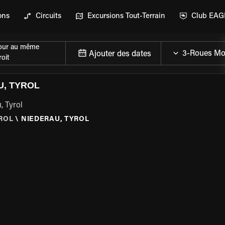
ons
Circuits
Excursions Tout-Terrain
Club EA
our au même
Ajouter des dates
oit
U, TYROL
, Tyrol
ROL
\
NIEDERAU, TYROL
DE LA MOTO