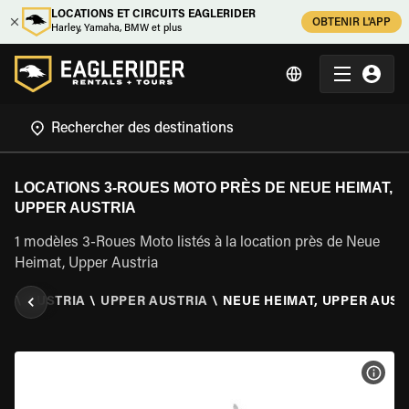
LOCATIONS ET CIRCUITS EAGLERIDER
OBTENIR L'APP
Harley, Yamaha, BMW et plus
LOCATIONS 3-ROUES MOTO PRÈS DE NEUE HEIMAT,
UPPER AUSTRIA
1 modèles 3-Roues Moto listés à la location près de Neue
Heimat, Upper Austria
TO
\
AUSTRIA
\
UPPER AUSTRIA
\
NEUE HEIMAT, UPPER AUST
VOIR