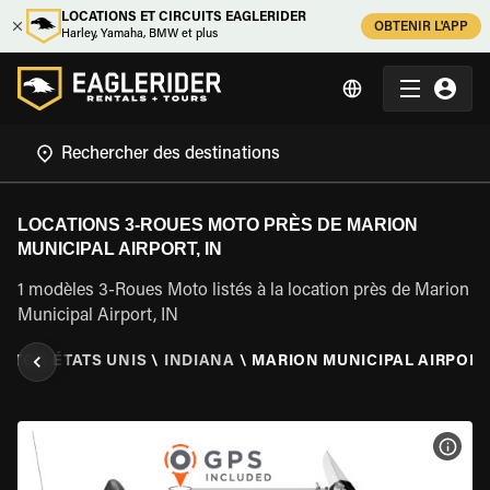
LOCATIONS ET CIRCUITS EAGLERIDER
OBTENIR L'APP
Harley, Yamaha, BMW et plus
LOCATIONS 3-ROUES MOTO PRÈS DE MARION
MUNICIPAL AIRPORT, IN
1 modèles 3-Roues Moto listés à la location près de Marion
Municipal Airport, IN
MOTO
\
ÉTATS UNIS
\
INDIANA
\
MARION MUNICIPAL AIRPORT,
VOIR