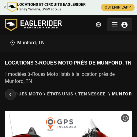
LOCATIONS ET CIRCUITS EAGLERIDER
OBTENIR L'APP
Harley, Yamaha, BMW et plus
LOCATIONS 3-ROUES MOTO PRÈS DE MUNFORD, TN
1 modèles 3-Roues Moto listés à la location près de
Munford, TN
ION 3 ROUES MOTO
\
ÉTATS UNIS
\
TENNESSEE
\
MUNFORD,
VOIR