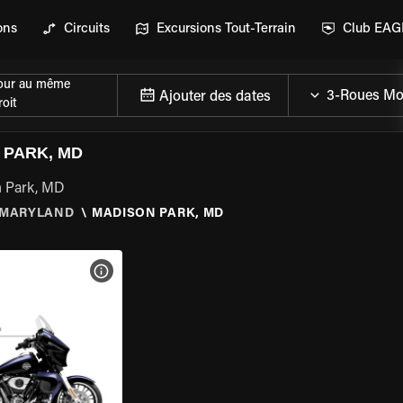
ons
Circuits
Excursions Tout-Terrain
Club EA
our au même
Ajouter des dates
oit
 PARK, MD
n Park, MD
MARYLAND
\
MADISON PARK, MD
DE LA MOTO
VOIR LES SPÉCIFICATIONS DE LA MOTO