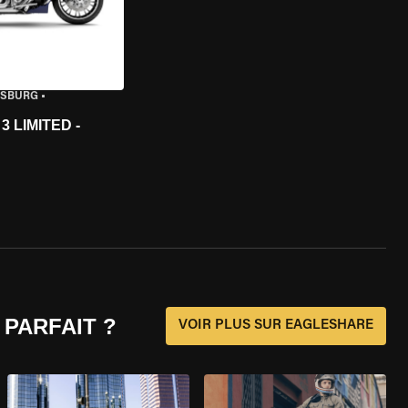
ISBURG
•
 LIMITED -
 PARFAIT ?
VOIR PLUS SUR EAGLESHARE