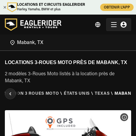
LOCATIONS ET CIRCUITS EAGLERIDER
OBTENIR L'APP
Harley, Yamaha, BMW et plus
LOCATIONS 3-ROUES MOTO PRÈS DE MABANK, TX
2 modèles 3-Roues Moto listés à la location près de
Mabank, TX
LOCATION 3 ROUES MOTO
\
ÉTATS UNIS
\
TEXAS
\
MABANK,
VOIR