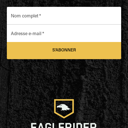
Nom complet
*
Adresse e-mail
*
S'ABONNER